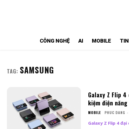
MMOSITE - Thông tin công nghệ
Bài viết nổi bật
CÔNG NGHỆ
AI
MOBILE
TI
SAMSUNG
TAG:
Galaxy Z Flip 4
kiệm điện năng
MOBILE
PHUC DANG
-
Galaxy Z Flip 4 đạ