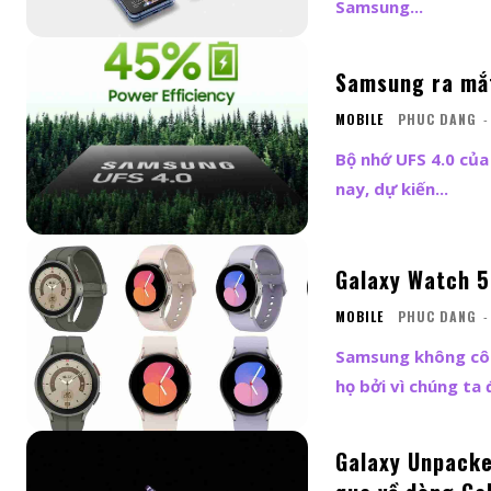
Samsung...
Samsung ra mắt
MOBILE
PHUC DANG
-
Bộ nhớ UFS 4.0 của
nay, dự kiến...
Galaxy Watch 5 
MOBILE
PHUC DANG
-
Samsung không côn
họ bởi vì chúng ta đ
Galaxy Unpacke