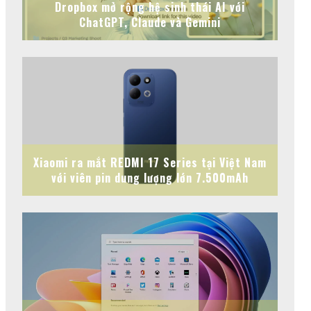
Dropbox mở rộng hệ sinh thái AI với
ChatGPT, Claude và Gemini
Xiaomi ra mắt REDMI 17 Series tại Việt Nam
với viên pin dung lượng lớn 7.500mAh