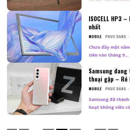
ISOCELL HP3 – 
nhất
MOBILE
PHUC DANG
-
Chưa đầy một năm 
tiên vào tháng 9...
Samsung đang t
thoại gập – Rẻ 
MOBILE
PHUC DANG
-
Samsung đã thành 
hoạt không viền có 