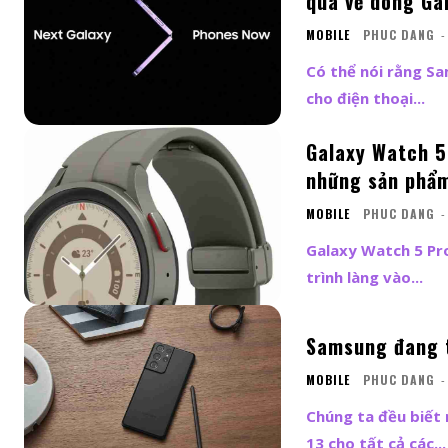
qua về dòng Ga
MOBILE
PHUC DANG
-
Có thể nói rằng Sa
cho điện thoại...
Galaxy Watch 5 
những sản phẩm
MOBILE
PHUC DANG
-
Galaxy Watch 5 Pr
trình làng vào...
Samsung đang t
MOBILE
PHUC DANG
-
Chúng ta đều biết
13 cho tất cả các...