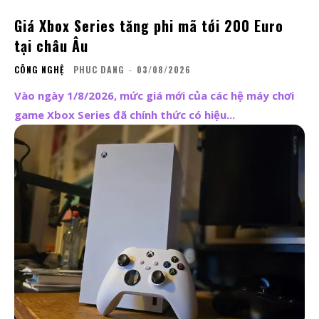
Giá Xbox Series tăng phi mã tới 200 Euro
tại châu Âu
CÔNG NGHỆ
PHUC DANG
-
03/08/2026
Vào ngày 1/8/2026, mức giá mới của các hệ máy chơi
game Xbox Series đã chính thức có hiệu...