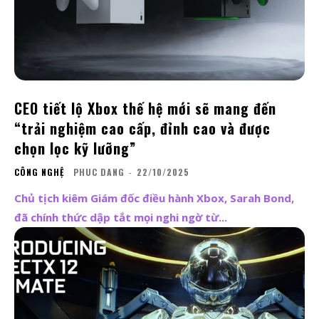
CEO tiết lộ Xbox thế hệ mới sẽ mang đến
“trải nghiệm cao cấp, đỉnh cao và được
chọn lọc kỹ lưỡng”
CÔNG NGHỆ
PHUC DANG
-
22/10/2025
Chủ tịch kiêm Giám đốc điều hành Xbox, Sarah Bond,
đã chính thức dập tắt mọi nghi ngờ từ...