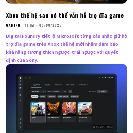
Xbox thế hệ sau có thể vẫn hỗ trợ đĩa game
GAMING
YYHM
-
03/08/2026
Digital Foundry tiết lộ Microsoft từng cân nhắc giữ hỗ
trợ đĩa game trên Xbox thế hệ mới nhằm đảm bảo
khả năng tương thích ngược, trái ngược với quyết
định của Sony.