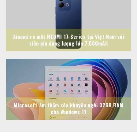
Xiaomi ra mắt REDMI 17 Series tại Việt Nam với
viên pin dung lượng lớn 7.500mAh
Microsoft âm thầm xóa khuyến nghị 32GB RAM
cho Windows 11