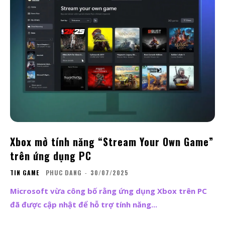
Xbox mở tính năng “Stream Your Own Game”
trên ứng dụng PC
TIN GAME
PHUC DANG
-
30/07/2025
Microsoft vừa công bố rằng ứng dụng Xbox trên PC
đã được cập nhật để hỗ trợ tính năng...