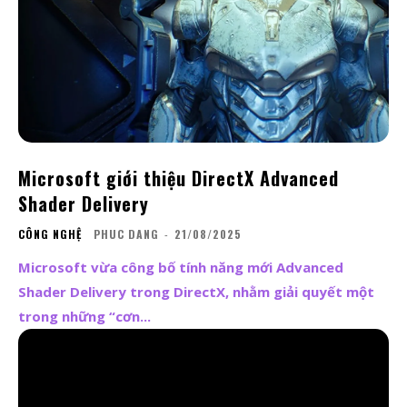
Microsoft giới thiệu DirectX Advanced
Shader Delivery
CÔNG NGHỆ
PHUC DANG
-
21/08/2025
Microsoft vừa công bố tính năng mới Advanced
Shader Delivery trong DirectX, nhằm giải quyết một
trong những “cơn...