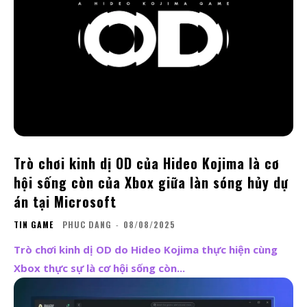
Trò chơi kinh dị OD của Hideo Kojima là cơ
hội sống còn của Xbox giữa làn sóng hủy dự
án tại Microsoft
TIN GAME
PHUC DANG
-
08/08/2025
Trò chơi kinh dị OD do Hideo Kojima thực hiện cùng
Xbox thực sự là cơ hội sống còn...