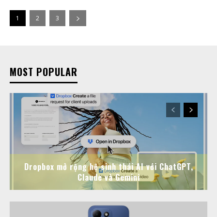
1
2
3
MOST POPULAR
Dropbox mở rộng hệ sinh thái AI với ChatGPT,
Claude và Gemini