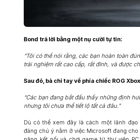
Bond trả lời bằng một nụ cười tự tin:
“Tôi có thể nói rằng, các bạn hoàn toàn đún
trải nghiệm rất cao cấp, rất đỉnh, và được c
Sau đó, bà chỉ tay về phía chiếc ROG Xbox
“Các bạn đang bắt đầu thấy những định hướn
nhưng tôi chưa thể tiết lộ tất cả đâu.”
Dù có thể xem đây là cách một lãnh đạo
đáng chú ý nằm ở việc Microsoft đang cho
năng kết nối và chơi game từ thư viện PC