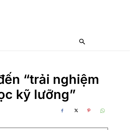
đến “trải nghiệm
ọc kỹ lưỡng”