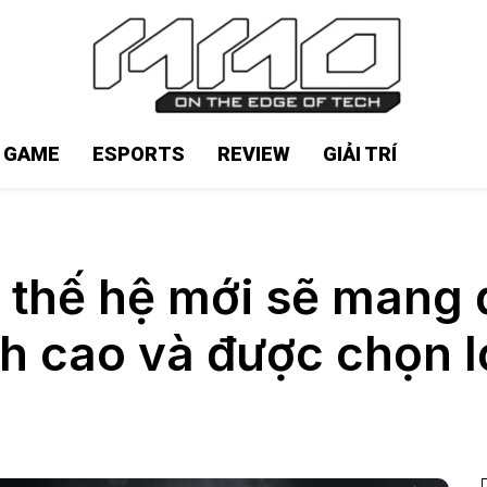
N GAME
ESPORTS
REVIEW
GIẢI TRÍ
x thế hệ mới sẽ mang 
nh cao và được chọn l