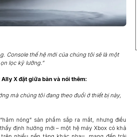
g. Console thế hệ mới của chúng tôi sẽ là một
họn lọc kỹ lưỡng.”
 Ally X đặt giữa bàn và nói thêm:
g mà chúng tôi đang theo đuổi ở thiết bị này,
 “hâm nóng” sản phẩm sắp ra mắt, nhưng điều
 thấy định hướng mới – một hệ máy Xbox có khả
 trên nhiều nền tảng khác nhau, mang đến trải