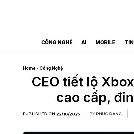
MMOSITE - Thông tin công nghệ
Bài viết nổi bật
CÔNG NGHỆ
AI
MOBILE
TI
Home
Công Nghệ
CEO tiết lộ Xbo
cao cấp, đỉ
PUBLISHED ON
BY
PHUC DANG
22/10/2025