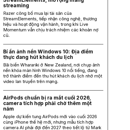
StreamElements, mở rộng mảng
streaming
Razer công bố mua lại tài sản của
StreamElements, tiếp nhận công nghệ, thương
hiệu và hoạt động vận hành, trong khi Live
Momentum vẫn chịu trách nhiệm các khoản nợ
cũ.
Bí ẩn ảnh nền Windows 10: Địa điểm
thực đang hút khách du lịch
Bãi biển Wharariki ở New Zealand, nơi chụp ảnh
nền khóa màn hình Windows 10 nổi tiếng, đang
trở thành điểm đến thu hút khách du lịch nhờ một
video lan truyền trên mạng.
AirPods chuẩn bị ra mắt cuối 2026,
camera tích hợp phải chờ thêm một
năm
Apple dự kiến tung AirPods mới vào cuối 2026
cùng iPhone thế hệ mới, nhưng mẫu tích hợp
camera AI phải đợi đến 2027 theo tiết lộ từ Mark