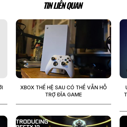
TIN LIÊN QUAN
ỚI
XBOX THẾ HỆ SAU CÓ THỂ VẪN HỖ
TRỢ ĐĨA GAME
T