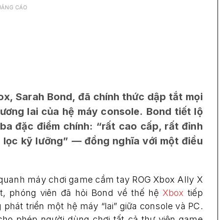
UẢNG CÁO
x, Sarah Bond, đã chính thức dập tắt mọi
ơng lai của hệ máy console. Bond tiết lộ
a đặc điểm chính: “rất cao cấp, rất đỉnh
 lọc kỹ lưỡng” — đồng nghĩa với một điều
y quanh máy chơi game cầm tay ROG Xbox Ally X
, phóng viên đã hỏi Bond về thế hệ
Xbox
tiếp
 phát triển một hệ máy “lai” giữa console và PC.
 cho phép người dùng chơi tất cả thư viện game