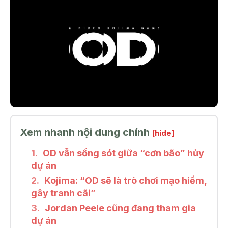
Xem nhanh nội dung chính
[hide]
OD vẫn sống sót giữa “cơn bão” hủy
dự án
Kojima: “OD sẽ là trò chơi mạo hiểm,
gây tranh cãi”
Jordan Peele cũng đang tham gia
dự án