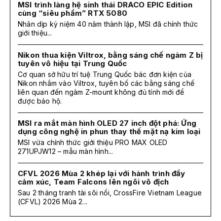
MSI trình làng hệ sinh thái DRACO EPIC Edition
cùng “siêu phẩm” RTX 5080
Nhân dịp kỷ niệm 40 năm thành lập, MSI đã chính thức
giới thiệu...
Nikon thua kiện Viltrox, bằng sáng chế ngàm Z bị
tuyên vô hiệu tại Trung Quốc
Cơ quan sở hữu trí tuệ Trung Quốc bác đơn kiện của
Nikon nhắm vào Viltrox, tuyên bố các bằng sáng chế
liên quan đến ngàm Z-mount không đủ tính mới để
được bảo hộ.
MSI ra mắt màn hình OLED 27 inch đột phá: Ứng
dụng công nghệ in phun thay thế mặt nạ kim loại
MSI vừa chính thức giới thiệu PRO MAX OLED
271UPJW12 – mẫu màn hình...
CFVL 2026 Mùa 2 khép lại với hành trình đầy
cảm xúc, Team Falcons lên ngôi vô địch
Sau 2 tháng tranh tài sôi nổi, CrossFire Vietnam League
(CFVL) 2026 Mùa 2...