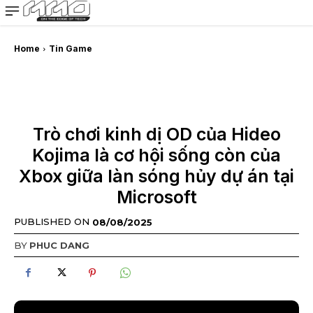
MMOSITE - Thông tin công nghệ
Bài viết nổi bật
Home
Tin Game
Trò chơi kinh dị OD của Hideo
Kojima là cơ hội sống còn của
Xbox giữa làn sóng hủy dự án tại
Microsoft
PUBLISHED ON
08/08/2025
BY
PHUC DANG