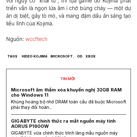
với nguy cơ “khai tử”, thì tựa game do Kojima phát
triển vẫn là ngọn lửa âm ỉ chờ bùng cháy — một dự
án dị biệt, gây tò mò, và mang đậm dấu ấn sáng tạo
liều lĩnh của Kojima.
Nguồn:
wccftech
TAGS
HIDEO KOJIMA
MICROSOFT.
OD
XBOX
TIN MỚI
Microsoft âm thầm xóa khuyến nghị 32GB RAM
cho Windows 11
Khủng hoảng bộ nhớ DRAM toàn cầu đã buộc Microsoft
phải thay đổi hoàn...
GIGABYTE chính thức ra mắt nguồn máy tính
AORUS P1600W
GIGABYTE vừa chính thức trình làng mẫu nguồn máy