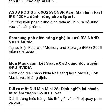
tính (PSU) cao cấp AORUS...
ASUS ROG Strix XG259QNSR Ace: Màn hình Fast
IPS 420Hz dành riêng cho eSports
Thương hiệu phần cứng đình đám ASUS vừa bổ sung
vào dải sản phẩm...
Samsung phô diễn công nghệ lưu trữ BV-NAND
V10 siêu tốc
Tại sự kiện Future of Memory and Storage (FMS) 2026
diễn ra ở Santa...
Elon Musk cam kết SpaceX sử dụng độc quyền
GPU NVIDIA
Giám đốc điều hành kiêm Nhà sáng lập SpaceX, Elon
Musk, vừa khẳng định...
DJI ra mắt DJI Mic Mini 2S: Định nghĩa lại chuẩn
mực âm thanh 32-BIT Float
DJI, thương hiệu hàng đầu thế giới về thiết bị quay phim
và giải...