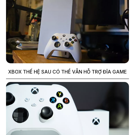
XBOX THẾ HỆ SAU CÓ THỂ VẪN HỖ TRỢ ĐĨA GAME