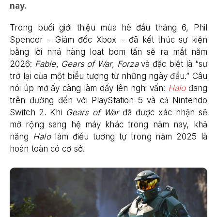
nay.
Trong buổi giới thiệu mùa hè đầu tháng 6, Phil
Spencer – Giám đốc Xbox – đã kết thúc sự kiện
bằng lời nhá hàng loạt bom tấn sẽ ra mắt năm
2026:
Fable
,
Gears of War
,
Forza
và đặc biệt là “sự
trở lại của một biểu tượng từ những ngày đầu.” Câu
nói úp mở ấy càng làm dấy lên nghi vấn:
Halo
đang
trên đường đến với PlayStation 5 và cả Nintendo
Switch 2. Khi
Gears of War
đã được xác nhận sẽ
mở rộng sang hệ máy khác trong năm nay, khả
năng
Halo
làm điều tương tự trong năm 2025 là
hoàn toàn có cơ sở.