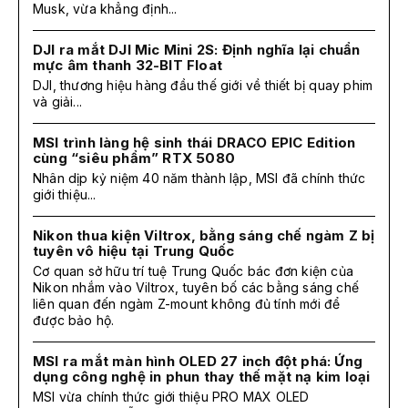
Musk, vừa khẳng định...
DJI ra mắt DJI Mic Mini 2S: Định nghĩa lại chuẩn
mực âm thanh 32-BIT Float
DJI, thương hiệu hàng đầu thế giới về thiết bị quay phim
và giải...
MSI trình làng hệ sinh thái DRACO EPIC Edition
cùng “siêu phẩm” RTX 5080
Nhân dịp kỷ niệm 40 năm thành lập, MSI đã chính thức
giới thiệu...
Nikon thua kiện Viltrox, bằng sáng chế ngàm Z bị
tuyên vô hiệu tại Trung Quốc
Cơ quan sở hữu trí tuệ Trung Quốc bác đơn kiện của
Nikon nhắm vào Viltrox, tuyên bố các bằng sáng chế
liên quan đến ngàm Z-mount không đủ tính mới để
được bảo hộ.
MSI ra mắt màn hình OLED 27 inch đột phá: Ứng
dụng công nghệ in phun thay thế mặt nạ kim loại
MSI vừa chính thức giới thiệu PRO MAX OLED