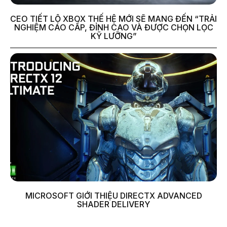
CEO TIẾT LỘ XBOX THẾ HỆ MỚI SẼ MANG ĐẾN “TRẢI
NGHIỆM CAO CẤP, ĐỈNH CAO VÀ ĐƯỢC CHỌN LỌC
KỸ LƯỠNG”
MICROSOFT GIỚI THIỆU DIRECTX ADVANCED
SHADER DELIVERY