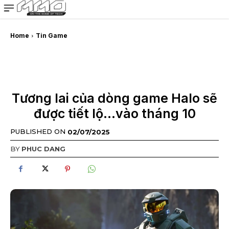
MMOSITE - Thông tin công nghệ
Bài viết nổi bật
Home
Tin Game
Tương lai của dòng game Halo sẽ
được tiết lộ…vào tháng 10
PUBLISHED ON
02/07/2025
BY
PHUC DANG