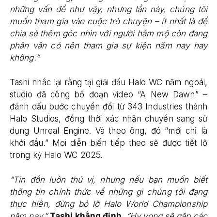
những vấn đề như vậy, nhưng lần này, chúng tôi
muốn tham gia vào cuộc trò chuyện – ít nhất là để
chia sẻ thêm góc nhìn với người hâm mộ còn đang
phân vân có nên tham gia sự kiện năm nay hay
không.”
Tashi nhắc lại rằng tại giải đấu Halo WC năm ngoái,
studio đã công bố đoạn video “A New Dawn” –
đánh dấu bước chuyển đổi từ 343 Industries thành
Halo Studios, đồng thời xác nhận chuyển sang sử
dụng Unreal Engine. Và theo ông, đó “mới chỉ là
khởi đầu.” Mọi diễn biến tiếp theo sẽ được tiết lộ
trong kỳ Halo WC 2025.
“Tin đồn luôn thú vị, nhưng nếu bạn muốn biết
thông tin chính thức về những gì chúng tôi đang
thực hiện, đừng bỏ lỡ Halo World Championship
năm nay,”
Tashi khẳng định.
“Hy vọng sẽ gặp các