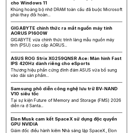
cho Windows 11
Khủng hoảng bộ nhớ DRAM toàn cầu đã buộc Microsoft
phải thay đổi hoàn...
GIGABYTE chính thức ra mắt nguồn máy tính
AORUS P1600W
GIGABYTE vừa chính thức trình làng mẫu nguồn máy
tính (PSU) cao cấp AORUS...
ASUS ROG Strix XG259QNSR Ace: Màn hình Fast
IPS 420Hz dành riêng cho eSports
Thương hiệu phần cứng đình đám ASUS vừa bổ sung
vào dải sản phẩm...
Samsung phô diễn công nghệ lưu trữ BV-NAND
V10 siêu tốc
Tại sự kiện Future of Memory and Storage (FMS) 2026
diễn ra ở Santa...
Elon Musk cam kết SpaceX sử dụng độc quyền
GPU NVIDIA
Giám đốc điều hành kiêm Nhà sáng lập SpaceX, Elon