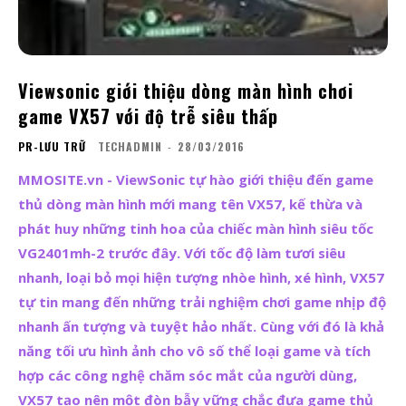
Viewsonic giới thiệu dòng màn hình chơi
game VX57 với độ trễ siêu thấp
PR-LƯU TRỮ
TECHADMIN
-
28/03/2016
MMOSITE.vn - ViewSonic tự hào giới thiệu đến game
thủ dòng màn hình mới mang tên VX57, kế thừa và
phát huy những tinh hoa của chiếc màn hình siêu tốc
VG2401mh-2 trước đây. Với tốc độ làm tươi siêu
nhanh, loại bỏ mọi hiện tượng nhòe hình, xé hình, VX57
tự tin mang đến những trải nghiệm chơi game nhịp độ
nhanh ấn tượng và tuyệt hảo nhất. Cùng với đó là khả
năng tối ưu hình ảnh cho vô số thể loại game và tích
hợp các công nghệ chăm sóc mắt của người dùng,
VX57 tạo nên một đòn bẫy vững chắc đưa game thủ