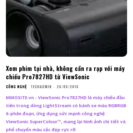
Xem phim tại nhà, không cần ra rạp với máy
chiếu Pro7827HD từ ViewSonic
CÔNG NGHỆ
TECHADMIN
-
26/05/2016
MMOSITE.vn - ViewSonic Pro7827HD là máy chiếu đầu
tiên trong dòng LightStream có bánh xe màu RGBRGB
6-phân đoạn, ứng dụng sức mạnh công nghệ
ViewSonic SuperColour™, mang lại hình ảnh chi tiết và
phổ chuyển màu sắc đẹp rực rỡ.