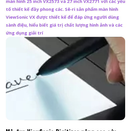
màn hình 25 inch VX2573 và 27 inch VX2771 với các yếu
tố thiết kế đầy phong các. Sê-ri sản phẩm màn hình
ViewSonic VX được thiết kế để đáp ứng người dùng
sành điệu, hiểu biết giá trị chất lượng hình ảnh và các
ứng dụng giải trí