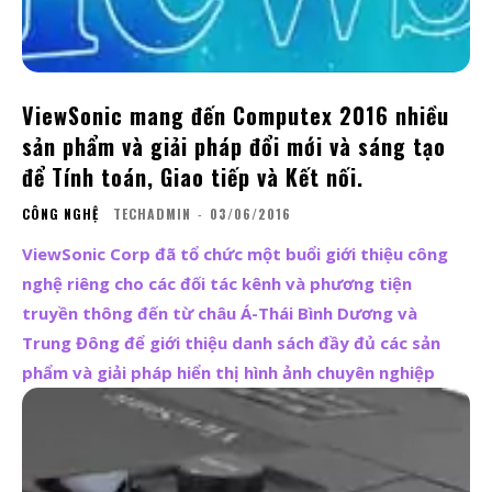
ViewSonic mang đến Computex 2016 nhiều
sản phẩm và giải pháp đổi mới và sáng tạo
để Tính toán, Giao tiếp và Kết nối.
CÔNG NGHỆ
TECHADMIN
-
03/06/2016
ViewSonic Corp đã tổ chức một buổi giới thiệu công
nghệ riêng cho các đối tác kênh và phương tiện
truyền thông đến từ châu Á-Thái Bình Dương và
Trung Đông để giới thiệu danh sách đầy đủ các sản
phẩm và giải pháp hiển thị hình ảnh chuyên nghiệp