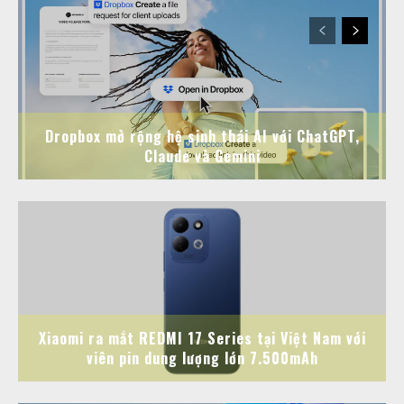
Dropbox mở rộng hệ sinh thái AI với ChatGPT,
Claude và Gemini
Xiaomi ra mắt REDMI 17 Series tại Việt Nam với
viên pin dung lượng lớn 7.500mAh