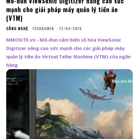
Mô-đun ViewSonic Digitizer nâng cao sức
mạnh cho giải pháp máy quản lý tiền ảo
(VTM)
CÔNG NGHỆ
TECHADMIN
-
17/04/2016
MMOSITE.vn - Mô-đun cảm biến số hóa ViewSonic
Digitizer nâng cao sức mạnh cho các giải pháp máy
quản lý tiền ảo Virtual Teller Machine (VTM) của ngân
hàng