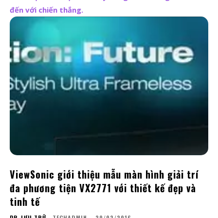
đến với chiến thắng.
ViewSonic giới thiệu mẫu màn hình giải trí
đa phương tiện VX2771 với thiết kế đẹp và
tinh tế
PR-LƯU TRỮ
TECHADMIN
-
29/02/2016