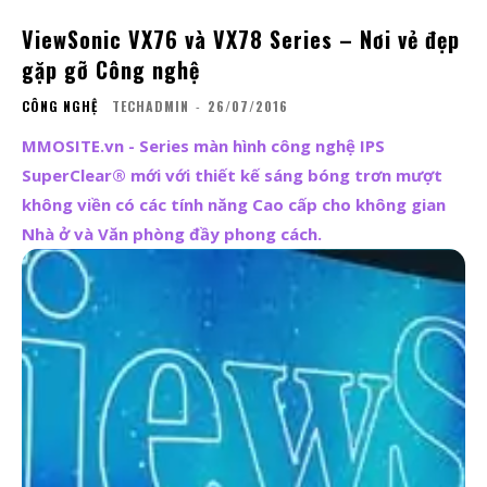
ViewSonic VX76 và VX78 Series – Nơi vẻ đẹp
gặp gỡ Công nghệ
CÔNG NGHỆ
TECHADMIN
-
26/07/2016
MMOSITE.vn - Series màn hình công nghệ IPS
SuperClear® mới với thiết kế sáng bóng trơn mượt
không viền có các tính năng Cao cấp cho không gian
Nhà ở và Văn phòng đầy phong cách.