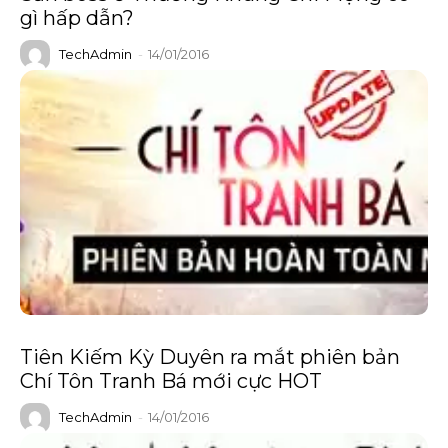
gì hấp dẫn?
TechAdmin
-
14/01/2016
Tiên Kiếm Kỳ Duyên ra mắt phiên bản
Chí Tôn Tranh Bá mới cực HOT
TechAdmin
-
14/01/2016