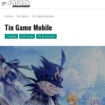
MMOSITE - Thông tin công nghệ
Bài viết nổi bật
Home
Tin Game
Tin Game Mobile
Tin Game Mobile
Cosplay
Gift Code
PC & Console