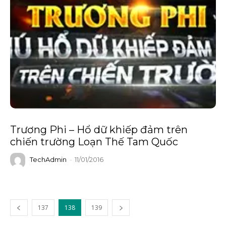
Trương Phi – Hổ dữ khiếp đảm trên
chiến trường Loạn Thế Tam Quốc
TechAdmin
-
11/01/2016
137
138
139