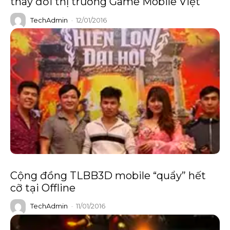
thay đổi thị trường Game Mobile Việt
TechAdmin
-
12/01/2016
Cộng đồng TLBB3D mobile “quẩy” hết
cỡ tại Offline
TechAdmin
-
11/01/2016