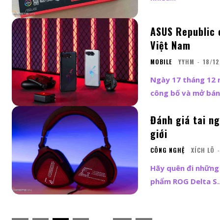
ASUS Republic 
Việt Nam
MOBILE
YYHM
-
18/12
Ngày 17 tháng 12 
công bố và mở bán
Đánh giá tai ng
giới
CÔNG NGHỆ
XÍCH LÔ
-
Hãy quên đi những
phẩm ROG Delta S..