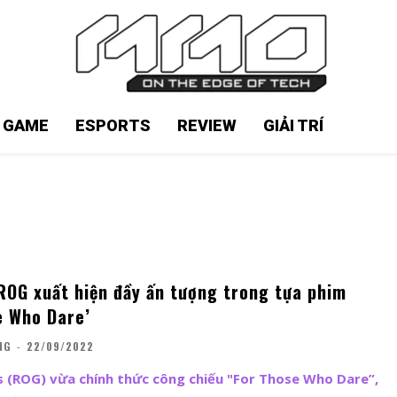
N GAME
ESPORTS
REVIEW
GIẢI TRÍ
 ROG xuất hiện đầy ấn tượng trong tựa phim
e Who Dare’
NG
-
22/09/2022
s (ROG) vừa chính thức công chiếu "For Those Who Dare”,