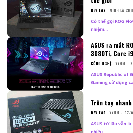
thế giới
REVIEWS
MÌNH LÀ CHI
Có thể gọi ROG Flo
nhiệm...
ASUS ra mắt RO
3080Ti, Core i9
CÔNG NGHỆ
YYHM
-
2
ASUS Republic of 
Gaming sử dụng car
Trên tay nhanh
REVIEWS
YYHM
-
07/
ASUS từ lâu vẫn là 
nhiều...