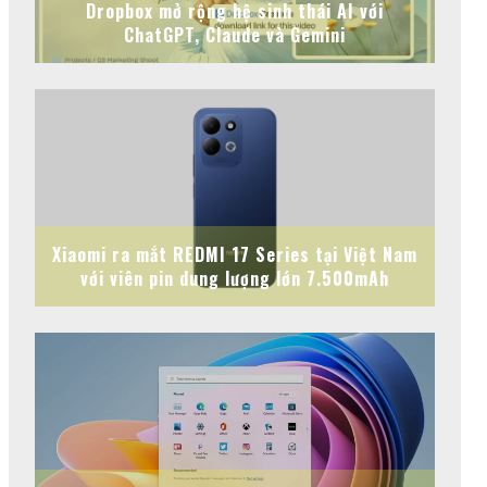
Dropbox mở rộng hệ sinh thái AI với
ChatGPT, Claude và Gemini
Xiaomi ra mắt REDMI 17 Series tại Việt Nam
với viên pin dung lượng lớn 7.500mAh