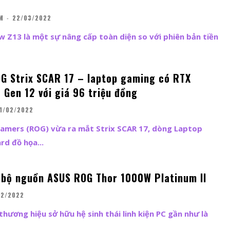
M
-
22/03/2022
w Z13 là một sự nâng cấp toàn diện so với phiên bản tiền
G Strix SCAR 17 – laptop gaming có RTX
 Gen 12 với giá 96 triệu đồng
1/02/2022
Gamers (ROG) vừa ra mắt Strix SCAR 17, dòng Laptop
d đồ họa...
 bộ nguồn ASUS ROG Thor 1000W Platinum II
02/2022
thương hiệu sở hữu hệ sinh thái linh kiện PC gần như là