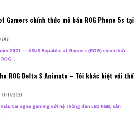
of Gamers chính thức mở bán ROG Phone 5s tại
/2021
năm 2021 — ASUS Republic of Gamers (ROG) chínhthức
 ROG...
he ROG Delta S Animate – Tôi khác biệt với thế
11/11/2021
 mẫu tai nghe gaming với hệ thống đèn LED RGB, sản
.