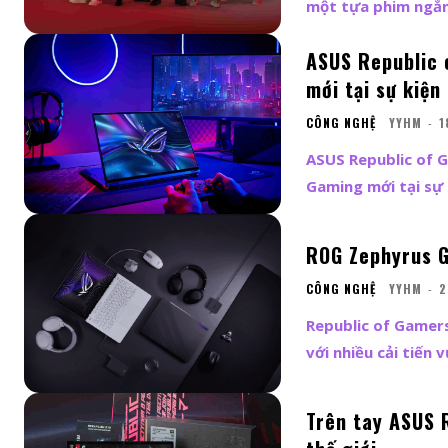
một tựa phim ngắn
ASUS Republic 
mới tại sự kiệ
CÔNG NGHỆ
YYHM
-
1
ASUS Republic of 
Gaming mới tại sự k
ROG Zephyrus G
CÔNG NGHỆ
YYHM
-
2
Republic of Gamer
với nhiều cải tiến v
Trên tay ASUS 