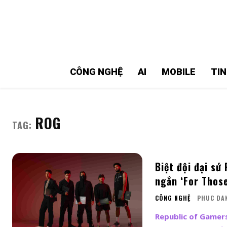
MMOSITE - Thông tin công nghệ
Bài viết nổi bật
CÔNG NGHỆ
AI
MOBILE
TI
ROG
TAG:
Biệt đội đại sứ
ngắn ‘For Thos
CÔNG NGHỆ
PHUC DA
Republic of Gamer