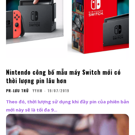
Nintendo công bố mẫu máy Switch mới có
thời lượng pin lâu hơn
PR-LƯU TRỮ
YYHM
-
19/07/2019
Theo đó, thời lượng sử dụng khi đầy pin của phiên bản
mới này sẽ là tối đa 9...