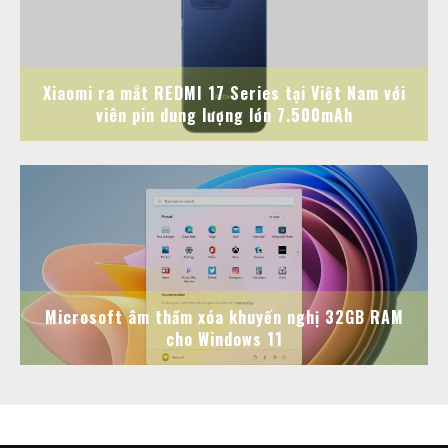
Xiaomi ra mắt REDMI 17 Series tại Việt Nam với
viên pin dung lượng lớn 7.500mAh
Microsoft âm thầm xóa khuyến nghị 32GB RAM
cho Windows 11