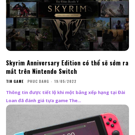
Skyrim Anniversary Edition có thể sẽ sớm ra
mắt trên Nintendo Switch
TIN GAME
PHUC DANG
-
19/05/2022
Thông tin được tiết lộ khi một bảng xếp hạng tại Đài
Loan đã đánh giá tựa game The...