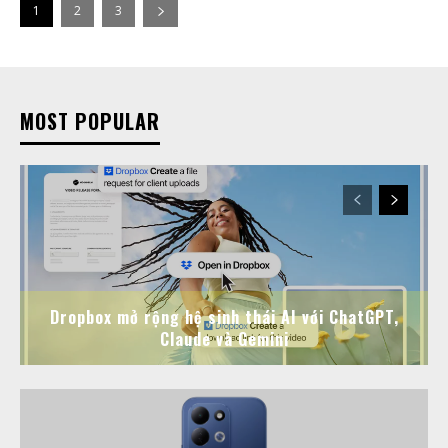
1
2
3
MOST POPULAR
Dropbox mở rộng hệ sinh thái AI với ChatGPT,
Claude và Gemini