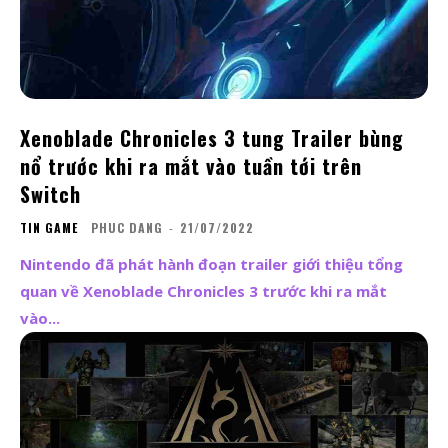
Xenoblade Chronicles 3 tung Trailer bùng
nổ trước khi ra mắt vào tuần tới trên
Switch
TIN GAME
PHUC DANG
-
21/07/2022
Nintendo đã phát hành đoạn trailer giới thiệu tổng
quan về Xenoblade Chronicles 3 trước khi ra mắt
vào...