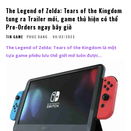
The Legend of Zelda: Tears of the Kingdom
tung ra Trailer mới, game thủ hiện có thể
Pre-Orders ngay bây giờ
TIN GAME
PHUC DANG
-
09/02/2023
The Legend of Zelda: Tears of the Kingdom là một
tựa game phiêu lưu thế giới mớ luôn được...