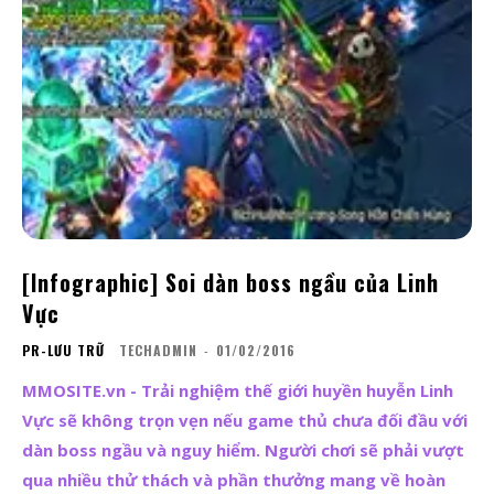
[Infographic] Soi dàn boss ngầu của Linh
Vực
PR-LƯU TRỮ
TECHADMIN
-
01/02/2016
MMOSITE.vn - Trải nghiệm thế giới huyền huyễn Linh
Vực sẽ không trọn vẹn nếu game thủ chưa đối đầu với
dàn boss ngầu và nguy hiểm. Người chơi sẽ phải vượt
qua nhiều thử thách và phần thưởng mang về hoàn