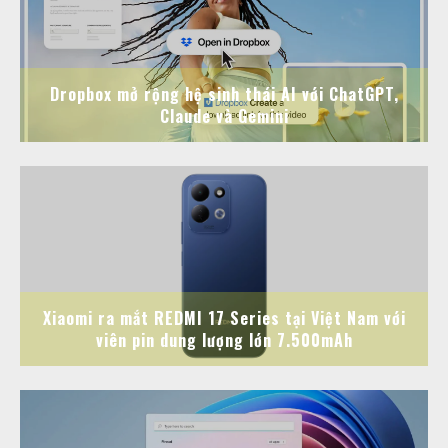
Dropbox mở rộng hệ sinh thái AI với ChatGPT,
Claude và Gemini
Xiaomi ra mắt REDMI 17 Series tại Việt Nam với
viên pin dung lượng lớn 7.500mAh