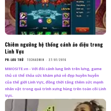
Chiêm ngưỡng hệ thống cánh ảo diệu trong
Linh Vực
PR-LƯU TRỮ
TECHADMIN
-
27/01/2016
MMOSITE.vn - Với đôi cánh lung linh trên lưng, game
thủ có thể thỏa sức khám phá vẻ đẹp huyền huyễn
của thế giới Linh Vực, đồng thời tăng thêm sức mạnh
nhân vật trong quá trình xưng hùng trên toàn cõi Linh
Vực.