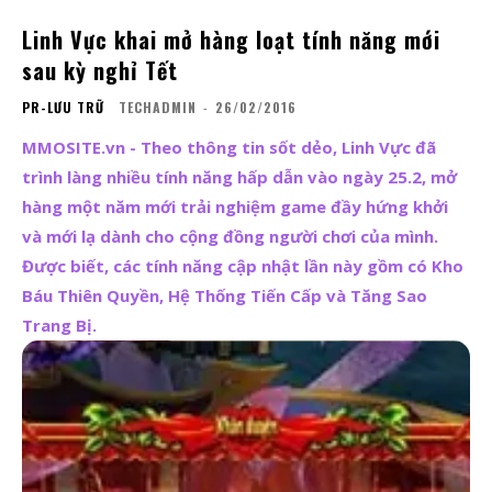
Linh Vực khai mở hàng loạt tính năng mới
sau kỳ nghỉ Tết
PR-LƯU TRỮ
TECHADMIN
-
26/02/2016
MMOSITE.vn - Theo thông tin sốt dẻo, Linh Vực đã
trình làng nhiều tính năng hấp dẫn vào ngày 25.2, mở
hàng một năm mới trải nghiệm game đầy hứng khởi
và mới lạ dành cho cộng đồng người chơi của mình.
Được biết, các tính năng cập nhật lần này gồm có Kho
Báu Thiên Quyền, Hệ Thống Tiến Cấp và Tăng Sao
Trang Bị.