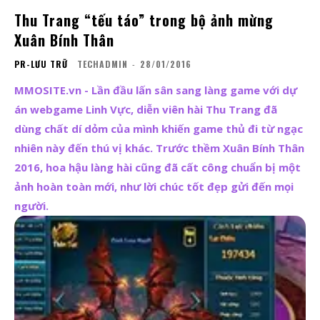
Thu Trang “tếu táo” trong bộ ảnh mừng
Xuân Bính Thân
PR-LƯU TRỮ
TECHADMIN
-
28/01/2016
MMOSITE.vn - Lần đầu lấn sân sang làng game với dự
án webgame Linh Vực, diễn viên hài Thu Trang đã
dùng chất dí dỏm của mình khiến game thủ đi từ ngạc
nhiên này đến thú vị khác. Trước thềm Xuân Bính Thân
2016, hoa hậu làng hài cũng đã cất công chuẩn bị một
ảnh hoàn toàn mới, như lời chúc tốt đẹp gửi đến mọi
người.