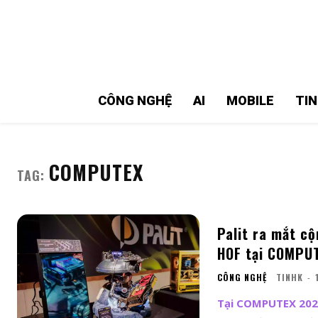
MMOSITE - Thông tin công nghệ
Bài viết nổi bật
CÔNG NGHỆ
AI
MOBILE
TI
COMPUTEX
TAG:
Palit ra mắt c
HOF tại COMPU
CÔNG NGHỆ
TINHK
-
Tại COMPUTEX 2026,