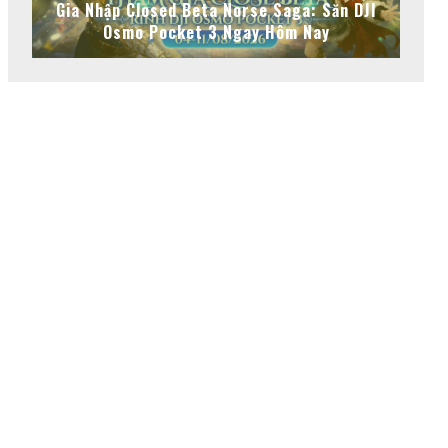
Gia Nhập Closed Beta Norse Saga: Săn DJI
Osmo Pocket 3 Ngay Hôm Nay