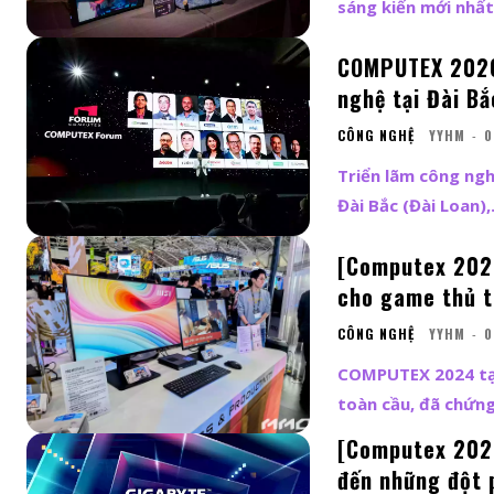
sáng kiến mới nhất,
COMPUTEX 2026 
nghệ tại Đài Bắ
CÔNG NGHỆ
YYHM
-
0
Triển lãm công ng
Đài Bắc (Đài Loan),.
[Computex 2024
cho game thủ t
CÔNG NGHỆ
YYHM
-
0
COMPUTEX 2024 tại
toàn cầu, đã chứng 
[Computex 2024
đến những đột 