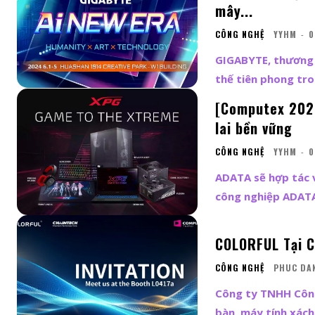
mây...
CÔNG NGHỆ
YYHM
-
0
GIGABYTE, thương 
thế tiên phong tron
[Computex 2024
lai bền vững
CÔNG NGHỆ
YYHM
-
0
ADATA sẽ hợp tác 
công nghiệp ADATA 
COLORFUL Tại C
CÔNG NGHỆ
PHUC DA
Công ty TNHH Công
bàn, máy tính xách 