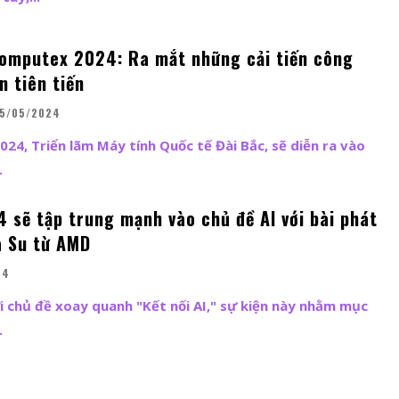
Computex 2024: Ra mắt những cải tiến công
 tiên tiến
5/05/2024
24, Triển lãm Máy tính Quốc tế Đài Bắc, sẽ diễn ra vào
.
sẽ tập trung mạnh vào chủ đề AI với bài phát
a Su từ AMD
24
 chủ đề xoay quanh "Kết nối AI," sự kiện này nhằm mục
.