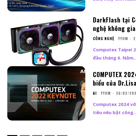
DarkFlash tại 
nghệ không gian
CÔNG NGHỆ
YYHM
-
2
Computex Taipei 20
đầu tháng 6. Năm..
COMPUTEX 2024 
biểu của Dr.Lis
AI
YYHM
-
26/02/20
Computex 2024 với
tiêu nêu bật công..