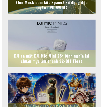
Elon Musk cam kết SpaceX sử dụng độc
quyền GPU NVIDIA
DJI ra mắt DJI Mic Mini 2S: Định nghĩa lại
chuẩn mực âm thanh 32-BIT Float