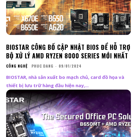
BIOSTAR CÔNG BỐ CẬP NHẬT BIOS ĐỂ HỖ TRỢ
BỘ XỬ LÝ AMD RYZEN 8000 SERIES MỚI NHẤT
CÔNG NGHỆ
PHUC DANG
-
09/01/2024
BIOSTAR, nhà sản xuất bo mạch chủ, card đồ họa và
thiết bị lưu trữ hàng đầu hiện nay,...