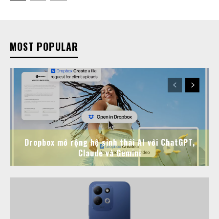
MOST POPULAR
Dropbox mở rộng hệ sinh thái AI với ChatGPT,
Claude và Gemini