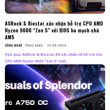
ASRock & Biostar xác nhận hỗ trợ CPU AMD
Ryzen 9000 “Zen 5” với BIOS bo mạch chủ
AM5
CÔNG NGHỆ
PHUC DANG
-
25/04/2024
Vừa qua, ASRock & Biostar đã xác nhận sẽ hỗ trợ cho
CPU AMD Ryzen 9000 "Zen 5" mới...