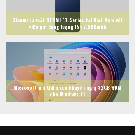
Xiaomi ra mắt REDMI 17 Series tại Việt Nam với
viên pin dung lượng lớn 7.500mAh
Microsoft âm thầm xóa khuyến nghị 32GB RAM
cho Windows 11