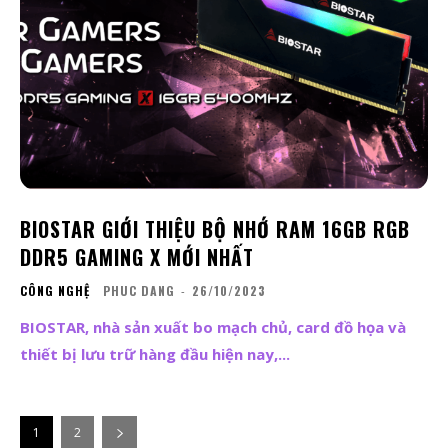
BIOSTAR GIỚI THIỆU BỘ NHỚ RAM 16GB RGB
DDR5 GAMING X MỚI NHẤT
CÔNG NGHỆ
PHUC DANG
-
26/10/2023
BIOSTAR, nhà sản xuất bo mạch chủ, card đồ họa và
thiết bị lưu trữ hàng đầu hiện nay,...
1
2