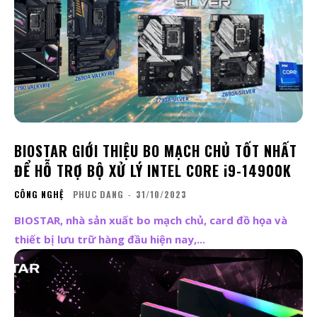
BIOSTAR GIỚI THIỆU BO MẠCH CHỦ TỐT NHẤT
ĐỂ HỖ TRỢ BỘ XỬ LÝ INTEL CORE i9-14900K
CÔNG NGHỆ
PHUC DANG
-
31/10/2023
BIOSTAR, nhà sản xuất bo mạch chủ, card đồ họa và
thiết bị lưu trữ hàng đầu hiện nay,...