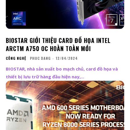
BIOSTAR GIỚI THIỆU CARD ĐỒ HỌA INTEL
ARCTM A750 OC HOÀN TOÀN MỚI
CÔNG NGHỆ
PHUC DANG
-
12/04/2024
BIOSTAR, nhà sản xuất bo mạch chủ, card đồ họa và
thiết bị lưu trữ hàng đầu hiện nay,...