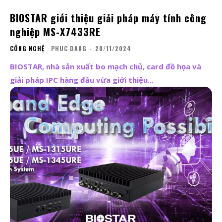
BIOSTAR giới thiệu giải pháp máy tính công
nghiệp MS-X7433RE
CÔNG NGHỆ
PHUC DANG
-
20/11/2024
BIOSTAR, nhà sản xuất bo mạch chủ, card đồ họa và
giải pháp IPC hàng đầu vừa giới thiệu...