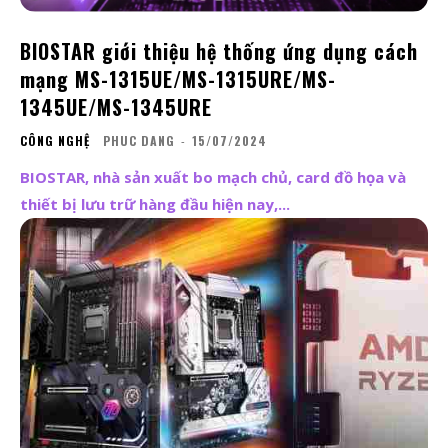
BIOSTAR giới thiệu hệ thống ứng dụng cách
mạng MS-1315UE/MS-1315URE/MS-
1345UE/MS-1345URE
CÔNG NGHỆ
PHUC DANG
-
15/07/2024
BIOSTAR, nhà sản xuất bo mạch chủ, card đồ họa và
thiết bị lưu trữ hàng đầu hiện nay,...