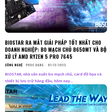
BIOSTAR RA MẮT GIẢI PHÁP TỐT NHẤT CHO
DOANH NGHIỆP: BO MẠCH CHỦ B650MT VÀ BỘ
XỬ LÝ AMD RYZEN 5 PRO 7645
CÔNG NGHỆ
PHUC DANG
-
01/12/2023
BIOSTAR, nhà sản xuất bo mạch chủ, card đồ họa và
thiết bị lưu trữ hàng đầu, hôm nay...