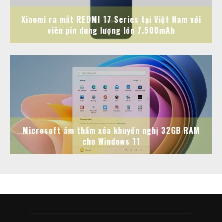
Xiaomi ra mắt REDMI 17 Series tại Việt Nam với
viên pin dung lượng lớn 7.500mAh
Microsoft âm thầm xóa khuyến nghị 32GB RAM
cho Windows 11