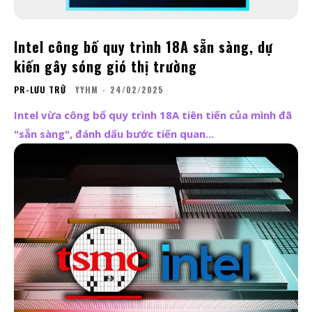
Intel công bố quy trình 18A sẵn sàng, dự
kiến gây sóng gió thị trường
PR-LƯU TRỮ
YYHM
-
24/02/2025
Intel vừa công bố quy trình 18A tiên tiến của mình đã
"sẵn sàng", đánh dấu bước tiến quan...