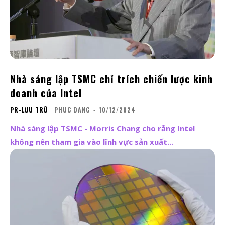
Nhà sáng lập TSMC chỉ trích chiến lược kinh
doanh của Intel
PR-LƯU TRỮ
PHUC DANG
-
10/12/2024
Nhà sáng lập TSMC - Morris Chang cho rằng Intel
không nên tham gia vào lĩnh vực sản xuất...