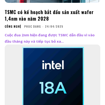
TSMC có kế hoạch bắt đầu sản xuất wafer
1,4nm vào năm 2028
CÔNG NGHỆ
PHUC DANG
-
24/04/2025
Cuộc đua 2nm hiện đang được TSMC dẫn đầu vì vào
đầu tháng này và tiếp tục bỏ xa...