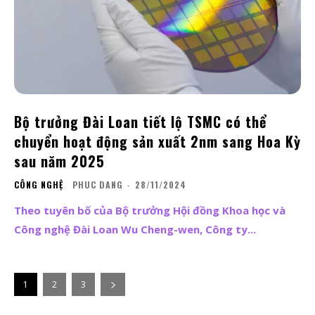
Bộ trưởng Đài Loan tiết lộ TSMC có thể
chuyển hoạt động sản xuất 2nm sang Hoa Kỳ
sau năm 2025
CÔNG NGHỆ
PHUC DANG
-
28/11/2024
Theo tuyên bố của Bộ trưởng Hội đồng Khoa học và
Công nghệ Đài Loan Wu Cheng-wen, Công ty...
1
2
3