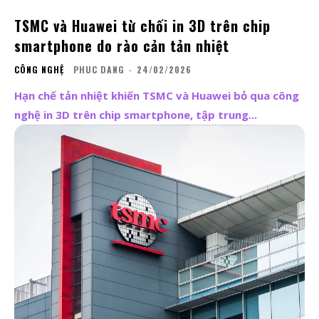
TSMC và Huawei từ chối in 3D trên chip
smartphone do rào cản tản nhiệt
CÔNG NGHỆ
PHUC DANG
-
24/02/2026
Hạn chế tản nhiệt khiến TSMC và Huawei bỏ qua công
nghệ in 3D trên chip smartphone, tập trung...