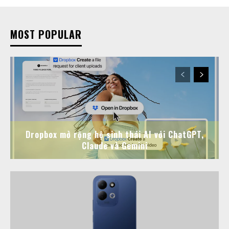
MOST POPULAR
Dropbox mở rộng hệ sinh thái AI với ChatGPT,
Claude và Gemini