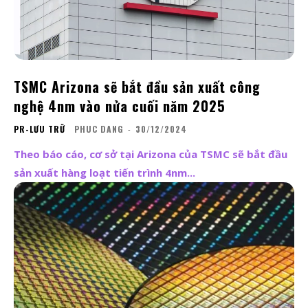
TSMC Arizona sẽ bắt đầu sản xuất công
nghệ 4nm vào nửa cuối năm 2025
PR-LƯU TRỮ
PHUC DANG
-
30/12/2024
Theo báo cáo, cơ sở tại Arizona của TSMC sẽ bắt đầu
sản xuất hàng loạt tiến trình 4nm...