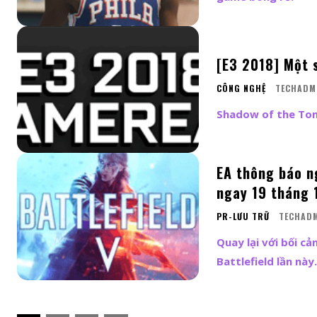
[E3 2018] Một s
CÔNG NGHỆ
TECHADM
Shadow of the Tomb
EA thông báo n
ngay 19 tháng 
PR-LƯU TRỮ
TECHAD
Quay lại với bối cả
Battlefield lần này.