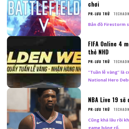
chơi
PR-LƯU TRỮ
TECHAD
Bản đồ Firestorm s
FIFA Online 4 m
thẻ NHD
PR-LƯU TRỮ
TECHAD
“Tuần lễ vàng” là 
National Hero Deb
NBA Live 19 sẽ 
PR-LƯU TRỮ
TECHAD
Cũng khá lâu rồi k
game bóng rổ.