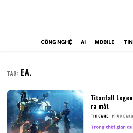
MMOSITE - Thông tin công nghệ
Bài viết nổi bật
CÔNG NGHỆ
AI
MOBILE
TI
EA.
TAG:
Titanfall Legen
ra mắt
TIN GAME
PHUC DAN
Trong thời gian qu