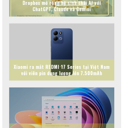
Dropbox mở rộng hệ sinh thái AI với
ChatGPT, Claude và Gemini
Xiaomi ra mắt REDMI 17 Series tại Việt Nam
với viên pin dung lượng lớn 7.500mAh