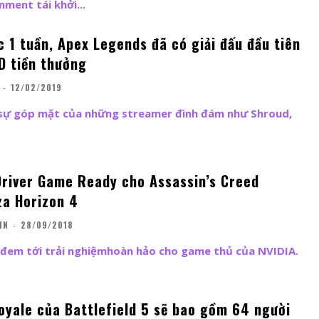
ment tái khởi...
 1 tuần, Apex Legends đã có giải đấu đầu tiên
D tiền thưởng
-
12/02/2019
ó sự góp mặt của những streamer đình đám như Shroud,
Driver Game Ready cho Assassin’s Creed
za Horizon 4
IN
-
28/09/2018
c đem tới trải nghiệmhoàn hảo cho game thủ của NVIDIA.
royale của Battlefield 5 sẽ bao gồm 64 người