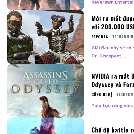
Reverawn Entertain
Mới ra mắt được
với 200,000 US
ESPORTS
TECHADMIN
Giải đấu này sẽ c
Dr. Disrepect,...
NVIDIA ra mắt 
Odyssey và For
CÔNG NGHỆ
TECHADM
Tiếp tục công việ
Chế độ battle 