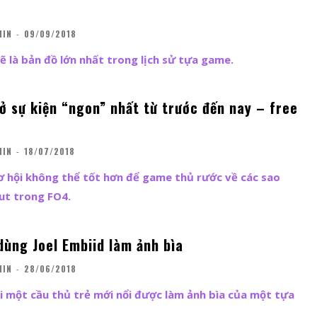
MIN
-
09/09/2018
ẽ là bản đồ lớn nhất trong lịch sử tựa game.
ở sự kiện “ngon” nhất từ trước đến nay – free
MIN
-
18/07/2018
cơ hội không thể tốt hơn để game thủ rước về các sao
ut trong FO4.
dùng Joel Embiid làm ảnh bìa
MIN
-
28/06/2018
hi một cầu thủ trẻ mới nổi được làm ảnh bìa của một tựa