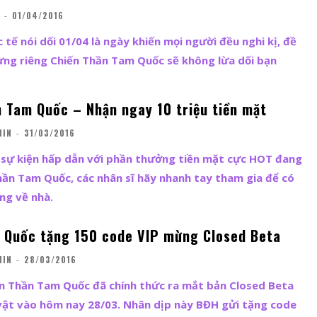
-
01/04/2016
tế nói dối 01/04 là ngày khiến mọi người đều nghi kị, đề
ưng riêng Chiến Thần Tam Quốc sẽ không lừa dối bạn
n Tam Quốc – Nhận ngay 10 triệu tiền mặt
MIN
-
31/03/2016
sự kiện hấp dẫn với phần thưởng tiền mặt cực HOT đang
Thần Tam Quốc, các nhân sĩ hãy nhanh tay tham gia để có
ng về nhà.
 Quốc tặng 150 code VIP mừng Closed Beta
MIN
-
28/03/2016
n Thần Tam Quốc đã chính thức ra mắt bản Closed Beta
vật vào hôm nay 28/03. Nhân dịp này BĐH gửi tặng code