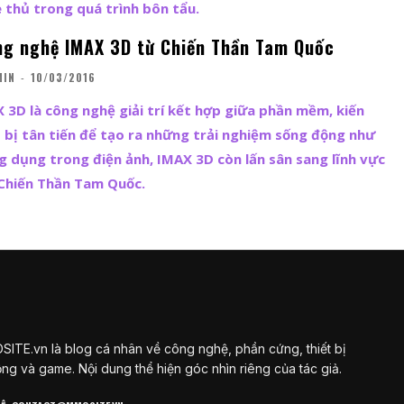
 thủ trong quá trình bôn tẩu.
ng nghệ IMAX 3D từ Chiến Thần Tam Quốc
MIN
-
10/03/2016
3D là công nghệ giải trí kết hợp giữa phần mềm, kiến
t bị tân tiến để tạo ra những trải nghiệm sống động như
g dụng trong điện ảnh, IMAX 3D còn lấn sân sang lĩnh vực
 Chiến Thần Tam Quốc.
ITE.vn là blog cá nhân về công nghệ, phần cứng, thiết bị
ộng và game. Nội dung thể hiện góc nhìn riêng của tác giả.