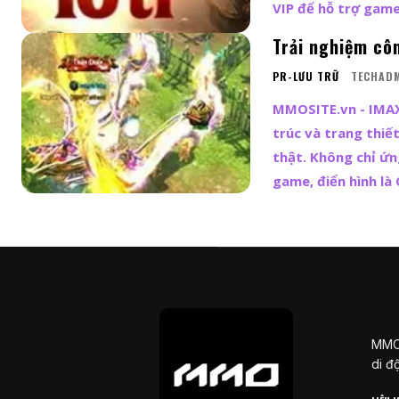
VIP để hỗ trợ game
Trải nghiệm cô
PR-LƯU TRỮ
TECHAD
MMOSITE.vn - IMAX 
trúc và trang thiế
thật. Không chỉ ứn
game, điển hình là
MMOS
di đ