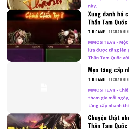
này.
Xưng danh bá c
Thần Tam Quốc
TIN GAME
TECHADMIN
MMOSITE.vn - Một 
lửa được tăng lên 
Thần Tam Quốc với
Mẹo tăng cấp n
TIN GAME
TECHADMIN
MMOSITE.vn - Chiế
tham gia mỗi ngày,
tăng cấp nhanh thì
Chuyện thật nh
Thần Tam Quốc