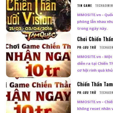
TIN GAME
TECHADMIN
MMOSITE.vn - Quốc 
phòng lẫn nhau nh
trong ngày này.
Chơi Chiến Thầ
PR-LƯU TRỮ
TECHAD
MMOSITE.vn - Một 
diễn ra tại Chiến 
cơ hội rinh quà khủ
Chiến Thần Tam
PR-LƯU TRỮ
TECHAD
MMOSITE.vn - Chiế
không reset nhân 