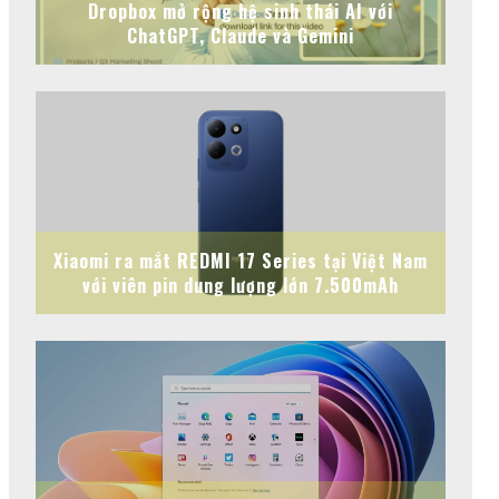
Dropbox mở rộng hệ sinh thái AI với
ChatGPT, Claude và Gemini
Xiaomi ra mắt REDMI 17 Series tại Việt Nam
với viên pin dung lượng lớn 7.500mAh