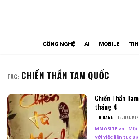
MMOSITE - Thông tin công nghệ
Bài viết nổi bật
CÔNG NGHỆ
AI
MOBILE
TI
CHIẾN THẦN TAM QUỐC
TAG:
Chiến Thần Tam
tháng 4
TIN GAME
TECHADMIN
MMOSITE.vn - Một 
với việc liên tục 