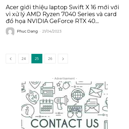
Acer giới thiệu laptop Swift X 16 mới với
vi xử lý AMD Ryzen 7040 Series và card
đồ họa NVIDIA GeForce RTX 40...
Phuc Dang
-
21/04/2023
24
25
26
- Advertisement -