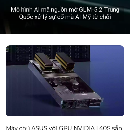
Mô hình AI mã nguồn mở GLM-5.2 Trung
Quốc xử lý sự cố mà AI Mỹ từ chối
Máy chủ ASUS với GPU NVIDIA L40S sẵn