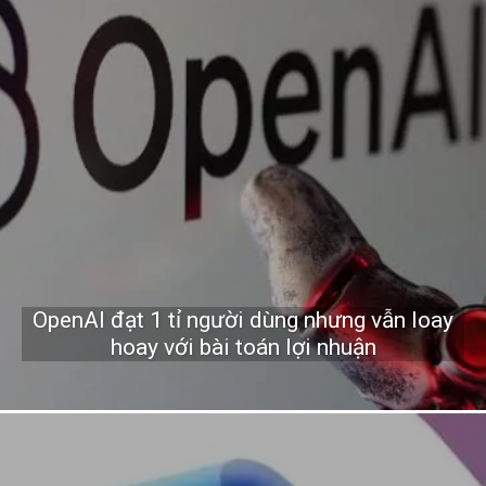
OpenAI đạt 1 tỉ người dùng nhưng vẫn loay
hoay với bài toán lợi nhuận