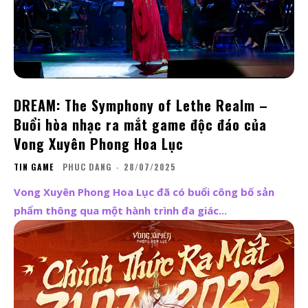
DREAM: The Symphony of Lethe Realm –
Buổi hòa nhạc ra mắt game độc đáo của
Vong Xuyên Phong Hoa Lục
TIN GAME
PHUC DANG
-
28/07/2025
Vong Xuyên Phong Hoa Lục đã có buổi công bố sản
phẩm thông qua một hành trình đa giác...