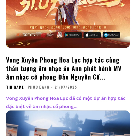
Vong Xuyên Phong Hoa Lục hợp tác cùng
thần tượng âm nhạc ảo Ann phát hành MV
âm nhạc cổ phong Đào Nguyên Cố...
TIN GAME
PHUC DANG
-
21/07/2025
Vong Xuyên Phong Hoa Lục đã có một dự án hợp tác
đặc biệt về âm nhạc cổ phong...