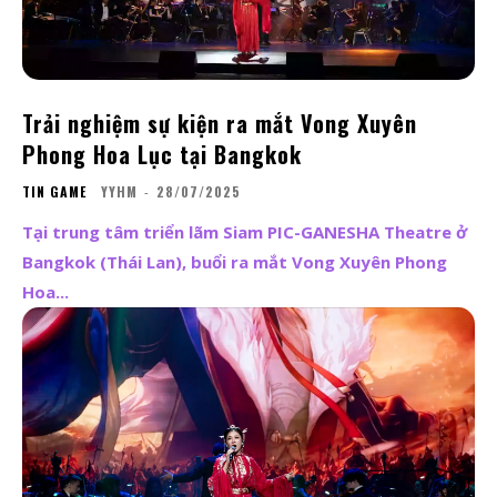
Trải nghiệm sự kiện ra mắt Vong Xuyên
Phong Hoa Lục tại Bangkok
TIN GAME
YYHM
-
28/07/2025
Tại trung tâm triển lãm Siam PIC-GANESHA Theatre ở
Bangkok (Thái Lan), buổi ra mắt Vong Xuyên Phong
Hoa...