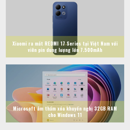
Xiaomi ra mắt REDMI 17 Series tại Việt Nam với
viên pin dung lượng lớn 7.500mAh
Microsoft âm thầm xóa khuyến nghị 32GB RAM
cho Windows 11