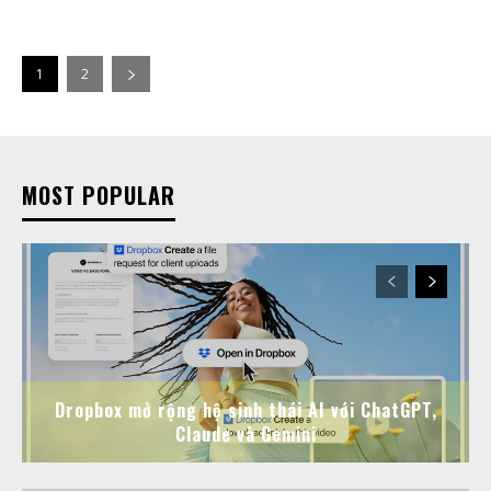
1
2
MOST POPULAR
Dropbox mở rộng hệ sinh thái AI với ChatGPT,
Claude và Gemini