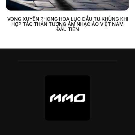
VONG XUYÊN PHONG HOA LỤC ĐẦU TƯ KHỦNG KHI
HỢP TÁC THẦN TƯỢNG ÂM NHẠC ẢO VIỆT NAM
ĐẦU TIÊN