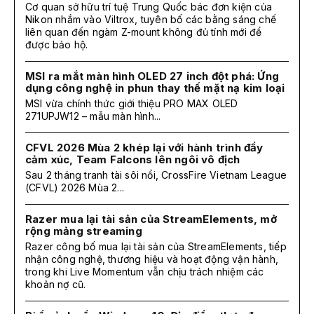
Cơ quan sở hữu trí tuệ Trung Quốc bác đơn kiện của
Nikon nhắm vào Viltrox, tuyên bố các bằng sáng chế
liên quan đến ngàm Z-mount không đủ tính mới để
được bảo hộ.
MSI ra mắt màn hình OLED 27 inch đột phá: Ứng
dụng công nghệ in phun thay thế mặt nạ kim loại
MSI vừa chính thức giới thiệu PRO MAX OLED
271UPJW12 – mẫu màn hình...
CFVL 2026 Mùa 2 khép lại với hành trình đầy
cảm xúc, Team Falcons lên ngôi vô địch
Sau 2 tháng tranh tài sôi nổi, CrossFire Vietnam League
(CFVL) 2026 Mùa 2...
Razer mua lại tài sản của StreamElements, mở
rộng mảng streaming
Razer công bố mua lại tài sản của StreamElements, tiếp
nhận công nghệ, thương hiệu và hoạt động vận hành,
trong khi Live Momentum vẫn chịu trách nhiệm các
khoản nợ cũ.