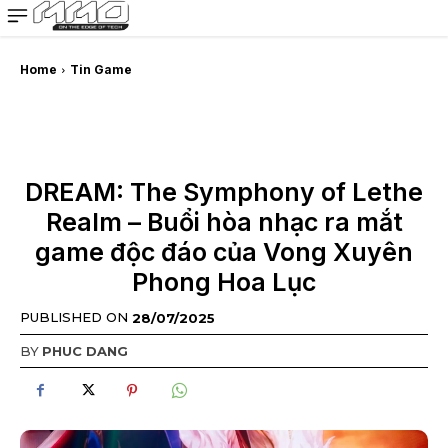
MMOSITE - Thông tin công nghệ
Bài viết nổi bật
Home
Tin Game
DREAM: The Symphony of Lethe
Realm – Buổi hòa nhạc ra mắt
game độc đáo của Vong Xuyên
Phong Hoa Lục
PUBLISHED ON
28/07/2025
BY
PHUC DANG