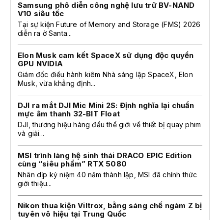
Samsung phô diễn công nghệ lưu trữ BV-NAND
V10 siêu tốc
Tại sự kiện Future of Memory and Storage (FMS) 2026
diễn ra ở Santa...
Elon Musk cam kết SpaceX sử dụng độc quyền
GPU NVIDIA
Giám đốc điều hành kiêm Nhà sáng lập SpaceX, Elon
Musk, vừa khẳng định...
DJI ra mắt DJI Mic Mini 2S: Định nghĩa lại chuẩn
mực âm thanh 32-BIT Float
DJI, thương hiệu hàng đầu thế giới về thiết bị quay phim
và giải...
MSI trình làng hệ sinh thái DRACO EPIC Edition
cùng “siêu phẩm” RTX 5080
Nhân dịp kỷ niệm 40 năm thành lập, MSI đã chính thức
giới thiệu...
Nikon thua kiện Viltrox, bằng sáng chế ngàm Z bị
tuyên vô hiệu tại Trung Quốc