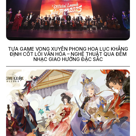
TỰA GAME VONG XUYÊN PHONG HOA LỤC KHẲNG
ĐỊNH CỐT LÕI VĂN HÓA – NGHỆ THUẬT QUA ĐÊM
NHẠC GIAO HƯỞNG ĐẶC SẮC