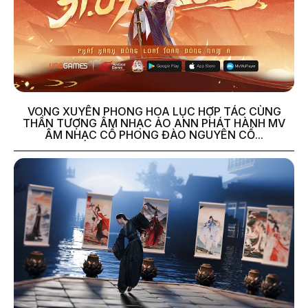
VONG XUYÊN PHONG HOA LỤC HỢP TÁC CÙNG
THẦN TƯỢNG ÂM NHẠC ẢO ANN PHÁT HÀNH MV
ÂM NHẠC CỔ PHONG ĐÀO NGUYÊN CỐ...