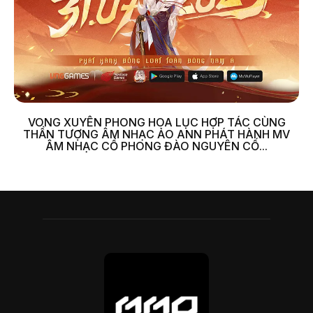
VONG XUYÊN PHONG HOA LỤC HỢP TÁC CÙNG
THẦN TƯỢNG ÂM NHẠC ẢO ANN PHÁT HÀNH MV
ÂM NHẠC CỔ PHONG ĐÀO NGUYÊN CỐ...