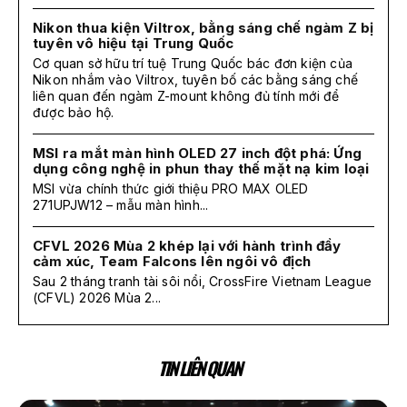
Nikon thua kiện Viltrox, bằng sáng chế ngàm Z bị
tuyên vô hiệu tại Trung Quốc
Cơ quan sở hữu trí tuệ Trung Quốc bác đơn kiện của
Nikon nhắm vào Viltrox, tuyên bố các bằng sáng chế
liên quan đến ngàm Z-mount không đủ tính mới để
được bảo hộ.
MSI ra mắt màn hình OLED 27 inch đột phá: Ứng
dụng công nghệ in phun thay thế mặt nạ kim loại
MSI vừa chính thức giới thiệu PRO MAX OLED
271UPJW12 – mẫu màn hình...
CFVL 2026 Mùa 2 khép lại với hành trình đầy
cảm xúc, Team Falcons lên ngôi vô địch
Sau 2 tháng tranh tài sôi nổi, CrossFire Vietnam League
(CFVL) 2026 Mùa 2...
TIN LIÊN QUAN