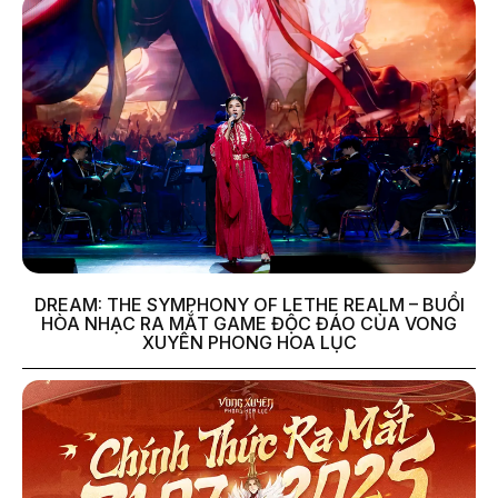
DREAM: THE SYMPHONY OF LETHE REALM – BUỔI
HÒA NHẠC RA MẮT GAME ĐỘC ĐÁO CỦA VONG
XUYÊN PHONG HOA LỤC