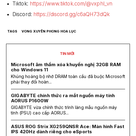
Tiktok:
https://www.tiktok.com/@vxphl_vn
Discord:
https://discord.gg/c6aQH73dQk
TAGS
VONG XUYÊN PHONG HOA LỤC
TIN MỚI
Microsoft âm thầm xóa khuyến nghị 32GB RAM
cho Windows 11
Khủng hoảng bộ nhớ DRAM toàn cầu đã buộc Microsoft
phải thay đổi hoàn...
GIGABYTE chính thức ra mắt nguồn máy tính
AORUS P1600W
GIGABYTE vừa chính thức trình làng mẫu nguồn máy
tính (PSU) cao cấp AORUS...
ASUS ROG Strix XG259QNSR Ace: Màn hình Fast
IPS 420Hz dành riêng cho eSports