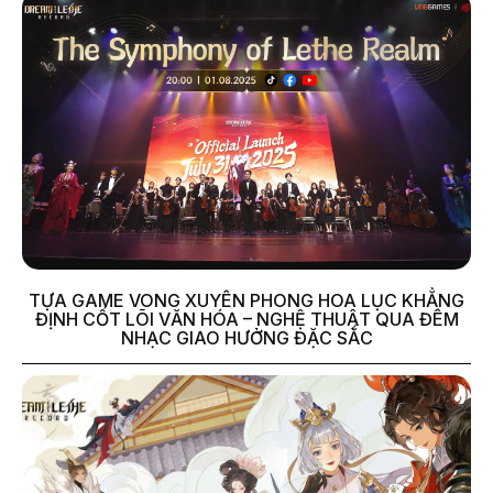
TỰA GAME VONG XUYÊN PHONG HOA LỤC KHẲNG
ĐỊNH CỐT LÕI VĂN HÓA – NGHỆ THUẬT QUA ĐÊM
NHẠC GIAO HƯỞNG ĐẶC SẮC