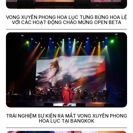
VONG XUYÊN PHONG HOA LỤC TƯNG BỪNG HOA LỆ
VỚI CÁC HOẠT ĐỘNG CHÀO MỪNG OPEN BETA
TRẢI NGHIỆM SỰ KIỆN RA MẮT VONG XUYÊN PHONG
HOA LỤC TẠI BANGKOK