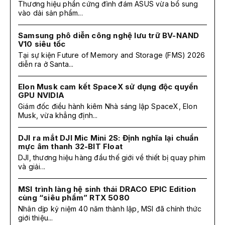
Thương hiệu phần cứng đình đám ASUS vừa bổ sung
vào dải sản phẩm...
Samsung phô diễn công nghệ lưu trữ BV-NAND
V10 siêu tốc
Tại sự kiện Future of Memory and Storage (FMS) 2026
diễn ra ở Santa...
Elon Musk cam kết SpaceX sử dụng độc quyền
GPU NVIDIA
Giám đốc điều hành kiêm Nhà sáng lập SpaceX, Elon
Musk, vừa khẳng định...
DJI ra mắt DJI Mic Mini 2S: Định nghĩa lại chuẩn
mực âm thanh 32-BIT Float
DJI, thương hiệu hàng đầu thế giới về thiết bị quay phim
và giải...
MSI trình làng hệ sinh thái DRACO EPIC Edition
cùng “siêu phẩm” RTX 5080
Nhân dịp kỷ niệm 40 năm thành lập, MSI đã chính thức
giới thiệu...