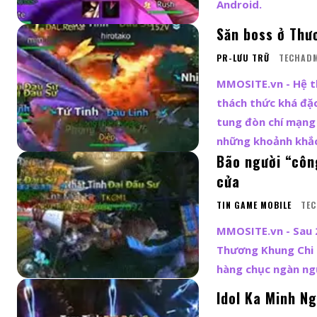
Android.
Săn boss ở Thư
PR-LƯU TRỮ
TECHAD
MMOSITE.vn - Hệ t
thách thức khá đặc
tung đòn chí mạng
những khoảnh khắc
Bão người “côn
cửa
TIN GAME MOBILE
TE
MMOSITE.vn - Sau 2
Thương Khung Chi 
hàng chục ngàn ngư
Idol Ka Minh N