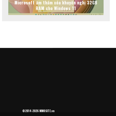
Microsoft âm thầm xóa khuyến nghị 32GB
RAM cho Windows 11
©2014-2026 MMOSITE.vn