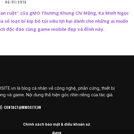
-
06/01/2016
fan ruột” của gMO Thương Khung Chi Mộng, Ka Minh Ngọc
ia sẻ loạt bí kíp bỏ túi siêu lợi hại dành cho những ai muốn
ách độc đáo cùng game mobile đẹp và đỉnh này.
ITE.vn là blog cá nhân về công nghệ, phần cứng, thiết bị
ộng và game. Nội dung thể hiện góc nhìn riêng của tác giả.
 HỆ: CONTACT@MMOSITE.VN
Chính sách bảo mật & điều khoản sử
dụng