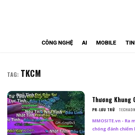
MMOSITE - Thông tin công nghệ
Bài viết nổi bật
CÔNG NGHỆ
AI
MOBILE
TI
TKCM
TAG:
Thương Khung C
PR-LƯU TRỮ
TECHAD
MMOSITE.vn - Ra m
chóng đánh chiếm h