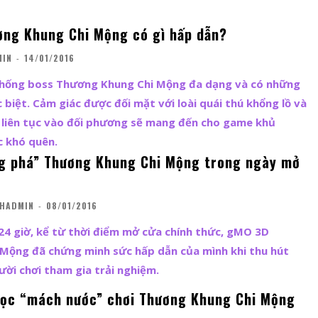
ơng Khung Chi Mộng có gì hấp dẫn?
MIN
-
14/01/2016
hống boss Thương Khung Chi Mộng đa dạng và có những
 biệt. Cảm giác được đối mặt với loài quái thú khổng lồ và
 liên tục vào đối phương sẽ mang đến cho game khủ
 khó quên.
g phá” Thương Khung Chi Mộng trong ngày mở
CHADMIN
-
08/01/2016
4 giờ, kể từ thời điểm mở cửa chính thức, gMO 3D
Mộng đã chứng minh sức hấp dẫn của mình khi thu hút
ời chơi tham gia trải nghiệm.
gọc “mách nước” chơi Thương Khung Chi Mộng