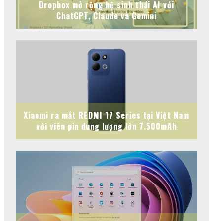
Dropbox mở rộng hệ sinh thái AI với
ChatGPT, Claude và Gemini
Xiaomi ra mắt REDMI 17 Series tại Việt Nam
với viên pin dung lượng lớn 7.500mAh