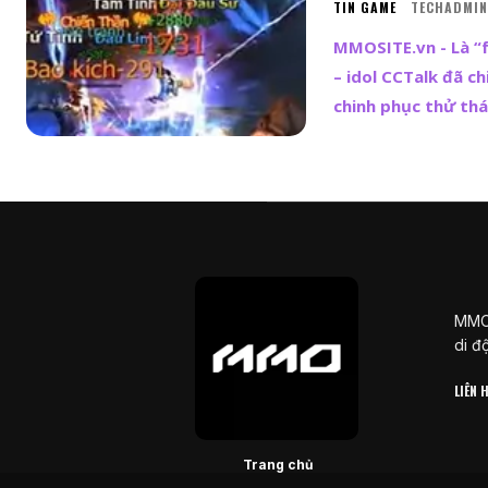
TIN GAME
TECHADMIN
MMOSITE.vn - Là “
– idol CCTalk đã ch
chinh phục thử th
MMOS
di đ
LIÊN
Trang chủ