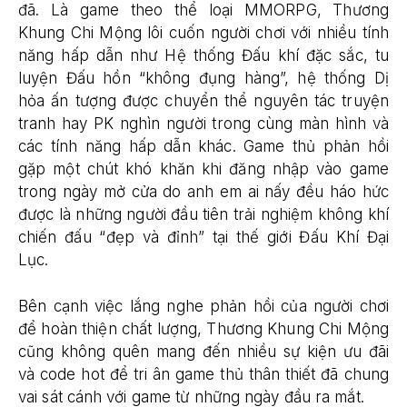
đã. Là game theo thể loại MMORPG, Thương
Khung Chi Mộng lôi cuốn người chơi với nhiều tính
năng hấp dẫn như Hệ thống Đấu khí đặc sắc, tu
luyện Đấu hồn “không đụng hàng”, hệ thống Dị
hỏa ấn tượng được chuyển thể nguyên tác truyện
tranh hay PK nghìn người trong cùng màn hình và
các tính năng hấp dẫn khác. Game thủ phản hồi
gặp một chút khó khăn khi đăng nhập vào game
trong ngày mở cửa do anh em ai nấy đều háo hức
được là những người đầu tiên trải nghiệm không khí
chiến đấu “đẹp và đỉnh” tại thế giới Đấu Khí Đại
Lục.
Bên cạnh việc lắng nghe phản hồi của người chơi
để hoàn thiện chất lượng, Thương Khung Chi Mộng
cũng không quên mang đến nhiều sự kiện ưu đãi
và code hot để tri ân game thủ thân thiết đã chung
vai sát cánh với game từ những ngày đầu ra mắt.