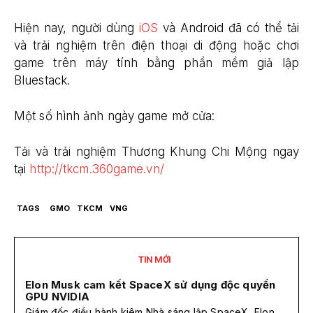
Hiện nay, người dùng
iOS
và Android đã có thể tải
và trải nghiệm trên điện thoại di động hoặc chơi
game trên máy tính bằng phần mềm giả lập
Bluestack.
Một số hình ảnh ngày game mở cửa:
Tải và trải nghiệm Thương Khung Chi Mộng ngay
tại
http://tkcm.360game.vn/
TAGS
GMO
TKCM
VNG
TIN MỚI
Elon Musk cam kết SpaceX sử dụng độc quyền
GPU NVIDIA
Giám đốc điều hành kiêm Nhà sáng lập SpaceX, Elon