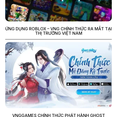
ỨNG DỤNG ROBLOX – VNG CHÍNH THỨC RA MẮT TẠI
THỊ TRƯỜNG VIỆT NAM
VNGGAMES CHÍNH THỨC PHÁT HÀNH GHOST