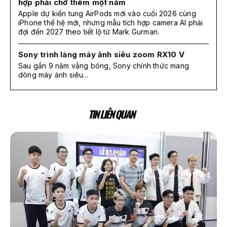
hợp phải chờ thêm một năm
Apple dự kiến tung AirPods mới vào cuối 2026 cùng
iPhone thế hệ mới, nhưng mẫu tích hợp camera AI phải
đợi đến 2027 theo tiết lộ từ Mark Gurman.
Sony trình làng máy ảnh siêu zoom RX10 V
Sau gần 9 năm vắng bóng, Sony chính thức mang
dòng máy ảnh siêu...
TIN LIÊN QUAN