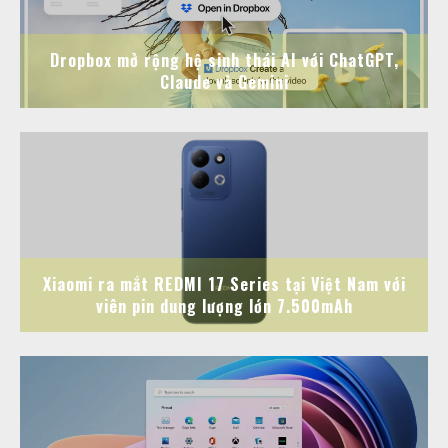
Dropbox mở rộng hệ sinh thái AI với ChatGPT,
Claude và Gemini
Xiaomi ra mắt REDMI 17 Series tại Việt Nam với
viên pin dung lượng lớn 7.500mAh