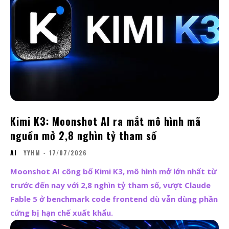
Kimi K3: Moonshot AI ra mắt mô hình mã
nguồn mở 2,8 nghìn tỷ tham số
AI
YYHM
-
17/07/2026
Moonshot AI công bố Kimi K3, mô hình mở lớn nhất từ
trước đến nay với 2,8 nghìn tỷ tham số, vượt Claude
Fable 5 ở benchmark code frontend dù vẫn dùng phần
cứng bị hạn chế xuất khẩu.