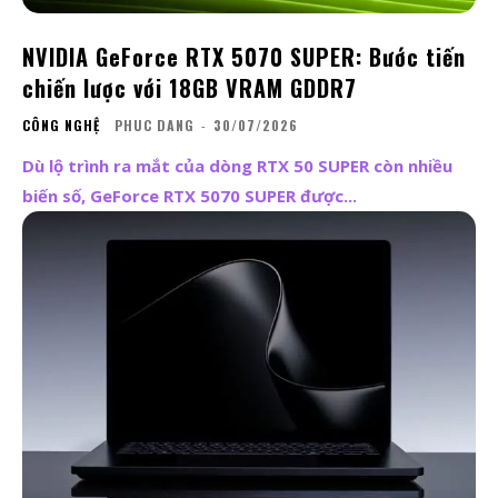
NVIDIA GeForce RTX 5070 SUPER: Bước tiến
chiến lược với 18GB VRAM GDDR7
CÔNG NGHỆ
PHUC DANG
-
30/07/2026
Dù lộ trình ra mắt của dòng RTX 50 SUPER còn nhiều
biến số, GeForce RTX 5070 SUPER được...