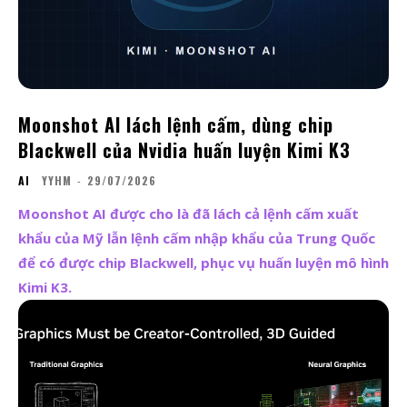
Moonshot AI lách lệnh cấm, dùng chip
Blackwell của Nvidia huấn luyện Kimi K3
AI
YYHM
-
29/07/2026
Moonshot AI được cho là đã lách cả lệnh cấm xuất
khẩu của Mỹ lẫn lệnh cấm nhập khẩu của Trung Quốc
để có được chip Blackwell, phục vụ huấn luyện mô hình
Kimi K3.