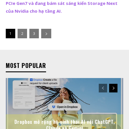
PCIe Gen7 và đang bám sát sáng kiến Storage Next
của Nvidia cho hạ tầng AI.
1
2
3
MOST POPULAR
Dropbox mở rộng hệ sinh thái AI với ChatGPT,
Claude và Gemini