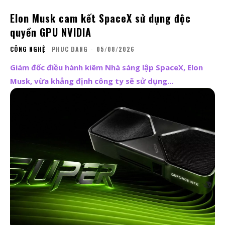
Elon Musk cam kết SpaceX sử dụng độc
quyền GPU NVIDIA
CÔNG NGHỆ
PHUC DANG
-
05/08/2026
Giám đốc điều hành kiêm Nhà sáng lập SpaceX, Elon
Musk, vừa khẳng định công ty sẽ sử dụng...