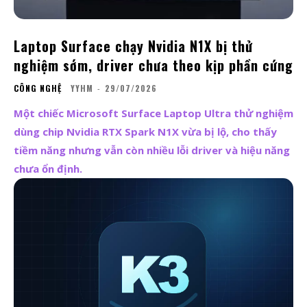
Laptop Surface chạy Nvidia N1X bị thử
nghiệm sớm, driver chưa theo kịp phần cứng
CÔNG NGHỆ
YYHM
-
29/07/2026
Một chiếc Microsoft Surface Laptop Ultra thử nghiệm
dùng chip Nvidia RTX Spark N1X vừa bị lộ, cho thấy
tiềm năng nhưng vẫn còn nhiều lỗi driver và hiệu năng
chưa ổn định.