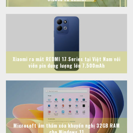
Xiaomi ra mắt REDMI 17 Series tại Việt Nam với
viên pin dung lượng lớn 7.500mAh
Microsoft âm thầm xóa khuyến nghị 32GB RAM
cho Windows 11