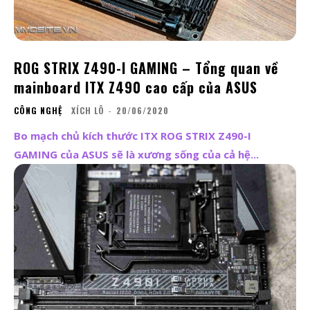
ROG STRIX Z490-I GAMING – Tổng quan về
mainboard ITX Z490 cao cấp của ASUS
CÔNG NGHỆ
XÍCH LÔ
-
20/06/2020
Bo mạch chủ kích thước ITX ROG STRIX Z490-I
GAMING của ASUS sẽ là xương sống của cả hệ...