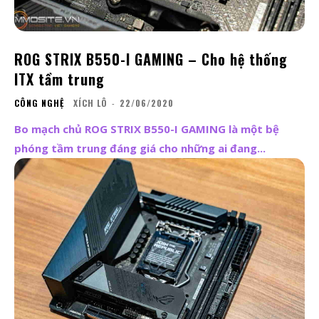
ROG STRIX B550-I GAMING – Cho hệ thống
ITX tầm trung
CÔNG NGHỆ
XÍCH LÔ
-
22/06/2020
Bo mạch chủ ROG STRIX B550-I GAMING là một bệ
phóng tầm trung đáng giá cho những ai đang...