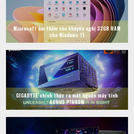
Microsoft âm thầm xóa khuyến nghị 32GB RAM
cho Windows 11
GIGABYTE chính thức ra mắt nguồn máy tính
AORUS P1600W