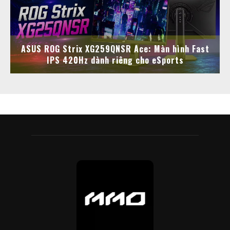
ASUS ROG Strix XG259QNSR Ace: Màn hình Fast
IPS 420Hz dành riêng cho eSports