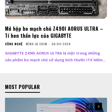
Mở hộp bo mạch chủ Z490I AORUS ULTRA –
Tí hon thần lực của GIGABYTE
CÔNG NGHỆ
MÌNH LÀ CHIM
-
30/04/2020
GIGABYTE Z490I AORUS ULTRA là một trong những
sản phẩm bo mạch chủ sử dụng kích thước ITX hiếm...
MOST POPULAR