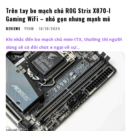
Trên tay bo mạch chủ ROG Strix X870-I
Gaming WiFi – nhỏ gọn nhưng mạnh mẽ
REVIEWS
YYHM
-
16/10/2024
Khi nhắc đến bo mạch chủ mini-ITX, thường thì người
dùng sẽ có đôi chút e ngại về sự...