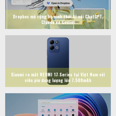
Dropbox mở rộng hệ sinh thái AI với ChatGPT,
Claude và Gemini
Xiaomi ra mắt REDMI 17 Series tại Việt Nam với
viên pin dung lượng lớn 7.500mAh