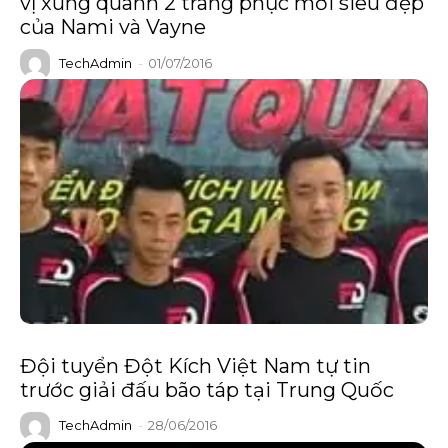
vị xung quanh 2 trang phục mới siêu đẹp
của Nami và Vayne
TechAdmin
-
01/07/2016
Đội tuyển Đột Kích Việt Nam tự tin
trước giải đấu bão táp tại Trung Quốc
TechAdmin
-
28/06/2016