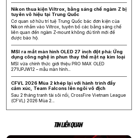
Nikon thua kiện Viltrox, bằng sáng chế ngàm Z bị
tuyên vô hiệu tại Trung Quốc
Cơ quan sở hữu trí tuệ Trung Quốc bác đơn kiện của
Nikon nhắm vào Viltrox, tuyên bố các bằng sáng chế
liên quan đến ngàm Z-mount không đủ tính mới để
được bảo hộ.
MSI ra mắt màn hình OLED 27 inch đột phá: Ứng
dụng công nghệ in phun thay thế mặt nạ kim loại
MSI vừa chính thức giới thiệu PRO MAX OLED
271UPJW12 – mẫu màn hình...
CFVL 2026 Mùa 2 khép lại với hành trình đầy
cảm xúc, Team Falcons lên ngôi vô địch
Sau 2 tháng tranh tài sôi nổi, CrossFire Vietnam League
(CFVL) 2026 Mùa 2...
TIN LIÊN QUAN