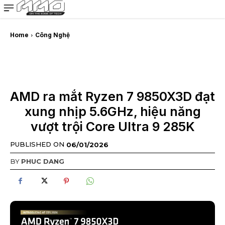
MMOSITE - Thông tin công nghệ
Bài viết nổi bật
Home
Công Nghệ
AMD ra mắt Ryzen 7 9850X3D đạt
xung nhịp 5.6GHz, hiệu năng
vượt trội Core Ultra 9 285K
PUBLISHED ON
06/01/2026
BY
PHUC DANG