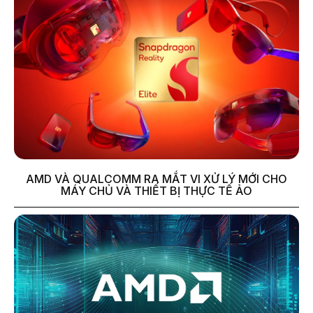
AMD VÀ QUALCOMM RA MẮT VI XỬ LÝ MỚI CHO
MÁY CHỦ VÀ THIẾT BỊ THỰC TẾ ẢO