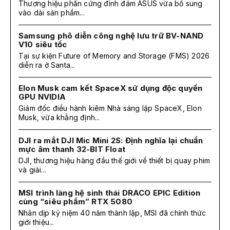
Thương hiệu phần cứng đình đám ASUS vừa bổ sung
vào dải sản phẩm...
Samsung phô diễn công nghệ lưu trữ BV-NAND
V10 siêu tốc
Tại sự kiện Future of Memory and Storage (FMS) 2026
diễn ra ở Santa...
Elon Musk cam kết SpaceX sử dụng độc quyền
GPU NVIDIA
Giám đốc điều hành kiêm Nhà sáng lập SpaceX, Elon
Musk, vừa khẳng định...
DJI ra mắt DJI Mic Mini 2S: Định nghĩa lại chuẩn
mực âm thanh 32-BIT Float
DJI, thương hiệu hàng đầu thế giới về thiết bị quay phim
và giải...
MSI trình làng hệ sinh thái DRACO EPIC Edition
cùng “siêu phẩm” RTX 5080
Nhân dịp kỷ niệm 40 năm thành lập, MSI đã chính thức
giới thiệu...