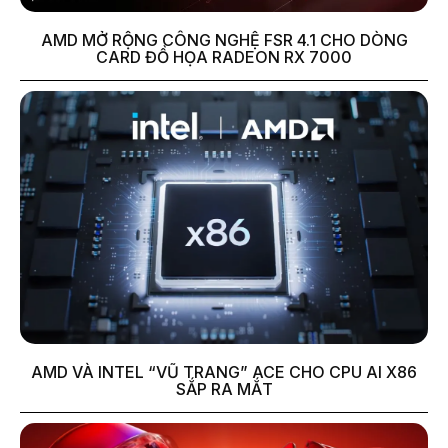
AMD MỞ RỘNG CÔNG NGHỆ FSR 4.1 CHO DÒNG
CARD ĐỒ HỌA RADEON RX 7000
AMD VÀ INTEL “VŨ TRANG” ACE CHO CPU AI X86
SẮP RA MẮT