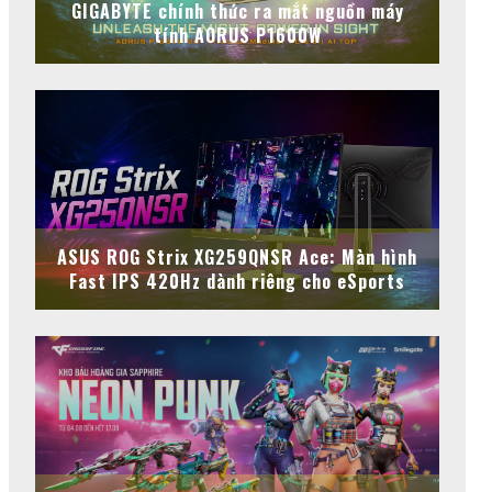
GIGABYTE chính thức ra mắt nguồn máy
tính AORUS P1600W
ASUS ROG Strix XG259QNSR Ace: Màn hình
Fast IPS 420Hz dành riêng cho eSports