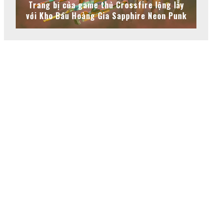
Trang bị của game thủ Crossfire lộng lẫy
với Kho Báu Hoàng Gia Sapphire Neon Punk