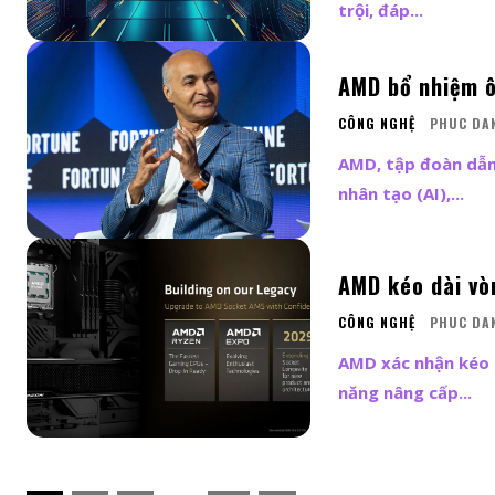
trội, đáp...
AMD bổ nhiệm ô
CÔNG NGHỆ
PHUC DA
AMD, tập đoàn dẫn 
nhân tạo (AI),...
AMD kéo dài vò
CÔNG NGHỆ
PHUC DA
AMD xác nhận kéo 
năng nâng cấp...