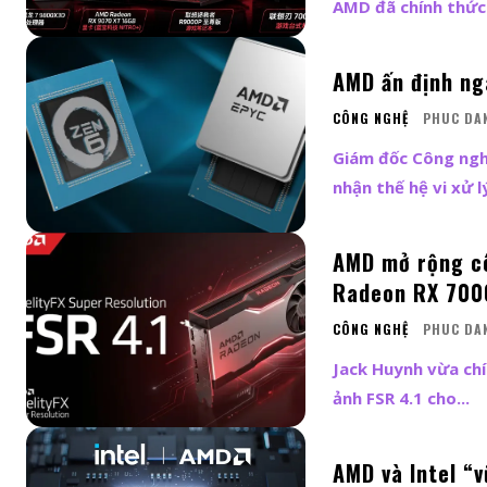
AMD đã chính thức.
AMD ấn định ng
CÔNG NGHỆ
PHUC DA
Giám đốc Công ngh
nhận thế hệ vi xử lý
AMD mở rộng cô
Radeon RX 700
CÔNG NGHỆ
PHUC DA
Jack Huynh vừa chí
ảnh FSR 4.1 cho...
AMD và Intel “