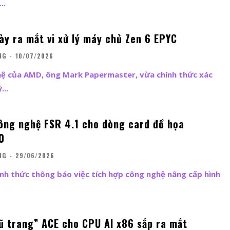
..
ày ra mắt vi xử lý máy chủ Zen 6 EPYC
NG
-
10/07/2026
ệ của AMD, ông Mark Papermaster, vừa chính thức xác
...
ng nghệ FSR 4.1 cho dòng card đồ họa
0
NG
-
29/06/2026
nh thức thông báo việc tích hợp công nghệ nâng cấp hình
vũ trang” ACE cho CPU AI x86 sắp ra mắt