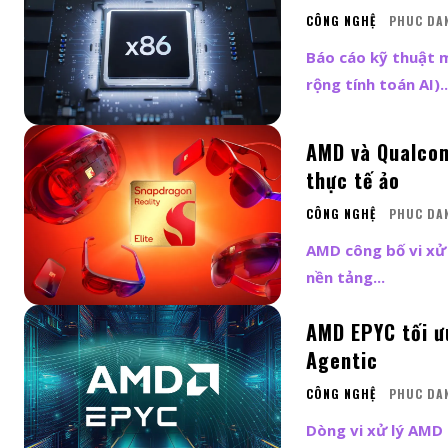
CÔNG NGHỆ
PHUC DA
Báo cáo kỹ thuật 
rộng tính toán AI)..
AMD và Qualcom
thực tế ảo
CÔNG NGHỆ
PHUC DA
AMD công bố vi xử 
nền tảng...
AMD EPYC tối ư
Agentic
CÔNG NGHỆ
PHUC DA
Dòng vi xử lý AMD