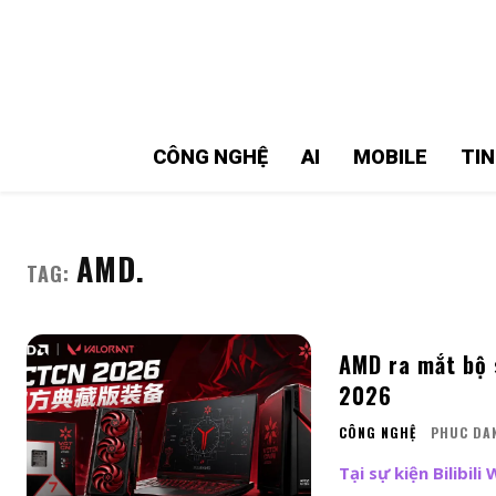
MMOSITE - Thông tin công nghệ
Bài viết nổi bật
CÔNG NGHỆ
AI
MOBILE
TI
AMD.
TAG:
AMD ra mắt bộ 
2026
CÔNG NGHỆ
PHUC DA
Tại sự kiện Bilibi