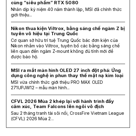
cùng “siêu phẩm” RTX 5080
Nhân dịp kỷ niệm 40 năm thành lập, MSI đã chính thức
giới thiệu...
Nikon thua kiện Viltrox, bằng sáng chế ngàm Z bị
tuyên vô hiệu tại Trung Quốc
Cơ quan sở hữu trí tuệ Trung Quốc bác đơn kiện của
Nikon nhắm vào Viltrox, tuyên bố các bằng sáng chế
liên quan đến ngàm Z-mount không đủ tính mới để
được bảo hộ.
MSI ra mắt màn hình OLED 27 inch đột phá: Ứng
dụng công nghệ in phun thay thế mặt nạ kim loại
MSI vừa chính thức giới thiệu PRO MAX OLED
271UPJW12 – mẫu màn hình...
CFVL 2026 Mùa 2 khép lại với hành trình đầy
cảm xúc, Team Falcons lên ngôi vô địch
Sau 2 tháng tranh tài sôi nổi, CrossFire Vietnam League
(CFVL) 2026 Mùa 2...