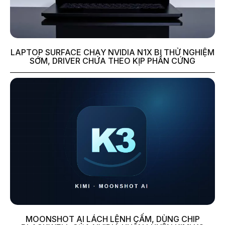
LAPTOP SURFACE CHẠY NVIDIA N1X BỊ THỬ NGHIỆM
SỚM, DRIVER CHƯA THEO KỊP PHẦN CỨNG
MOONSHOT AI LÁCH LỆNH CẤM, DÙNG CHIP