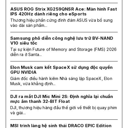
ASUS ROG Strix XG259QNSR Ace: Màn hình Fast
IPS 420Hz dành riêng cho eSports
Thương hiệu phần cứng đình đám ASUS vừa bổ sung
vào dải sản phẩm...
Samsung phô diễn công nghệ lưu trữ BV-NAND
V10 siêu tốc
Tại sự kiện Future of Memory and Storage (FMS) 2026
diễn ra ở Santa...
Elon Musk cam kết SpaceX sử dụng độc quyền
GPU NVIDIA
Giám đốc điều hành kiêm Nhà sáng lập SpaceX, Elon
Musk, vừa khẳng định...
DJI ra mắt DJI Mic Mini 2S: Định nghĩa lại chuẩn
mực âm thanh 32-BIT Float
DJI, thương hiệu hàng đầu thế giới về thiết bị quay phim
và giải...
MSI trình làng hệ sinh thái DRACO EPIC Edition