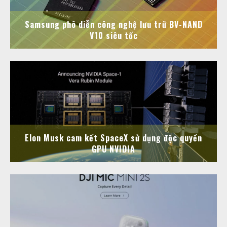
Samsung phô diễn công nghệ lưu trữ BV-NAND
V10 siêu tốc
Elon Musk cam kết SpaceX sử dụng độc quyền
GPU NVIDIA