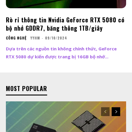
Rò rỉ thông tin Nvidia GeForce RTX 5080 có
bộ nhớ GDDR7, băng thông 1TB/giây
CÔNG NGHỆ
YYHM
-
09/10/2024
Dựa trên các nguồn tin không chính thức, GeForce
RTX 5080 dự kiến được trang bị 16GB bộ nhớ...
MOST POPULAR