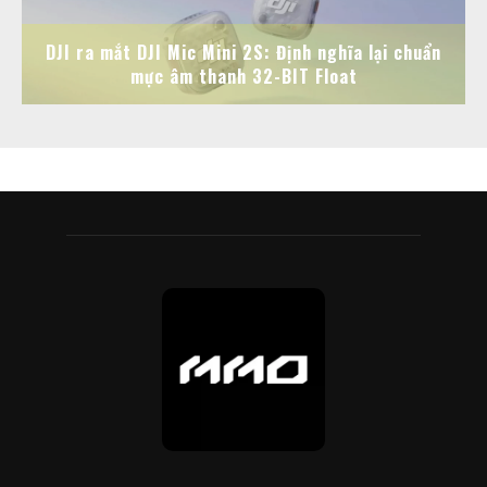
DJI ra mắt DJI Mic Mini 2S: Định nghĩa lại chuẩn
mực âm thanh 32-BIT Float