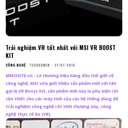
Trải nghiệm VR tốt nhất với MSI VR BOOST
KIT
CÔNG NGHỆ
TECHADMIN
-
21/07/2016
MMOSITE.vn - Là thương hiệu hàng đầu thế giới về
công nghệ, MSI vừa giới thiệu sản phẩm mới với tên
gọi là VR Boost Kit, sản phẩm mới này là phụ kiện rất
cần thiết cho các máy tính của các hệ thống dùng để
trải nghiệm công nghệ rất thời thượng này, công
nghệ thực tế ảo (VR).