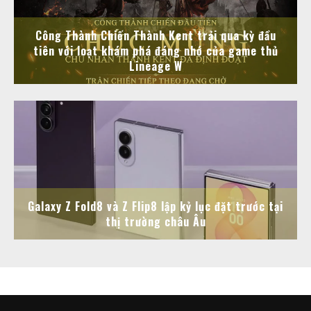
Công Thành Chiến Thành Kent trải qua kỳ đầu
tiên với loạt khám phá đáng nhớ của game thủ
Lineage W
Galaxy Z Fold8 và Z Flip8 lập kỷ lục đặt trước tại
thị trường châu Âu