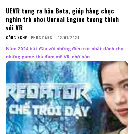
UEVR tung ra bản Beta, giúp hàng chục
nghìn trò chơi Unreal Engine tương thích
với VR
CÔNG NGHỆ
PHUC DANG
-
02/01/2024
Năm 2024 bắt đầu với những điều tốt nhất dành cho
những game thủ đam mê VR, nhờ bản...