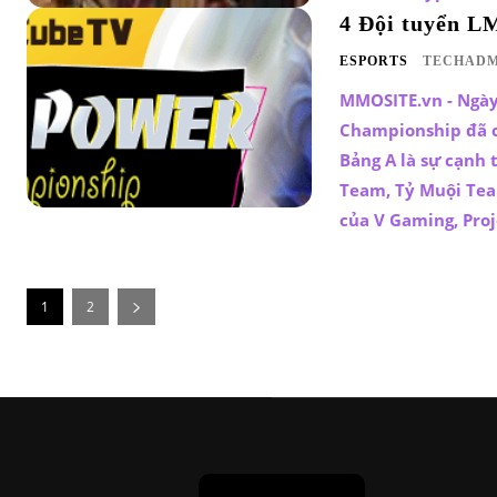
4 Đội tuyển L
ESPORTS
TECHADM
MMOSITE.vn - Ngày 
Championship đã c
Bảng A là sự cạnh t
Team, Tỷ Muội Team
của V Gaming, Proj
1
2