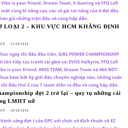
 Viko is your friend, Dream Team, V Gaming và FFQ Lofi
 mắt cùng kĩ năng cao, các cô gái tài năng của 4 đội đều
hán giả những trận đấu vô cùng hấp dẫn.
Ơ LOẠI 2 – KHU VỰC HCM KHẲNG ĐỊNH
IN
-
13/10/2018
thúc ngày thi đấu đầu tiên, GIRL POWER CHAMPIONSHIP
i tên tiếp tục tranh tài gồm có: EVOS Valkyrie, FFQ Lofi
iko is your friend, ARES TEAM, Dream Team và 404 NOT
hua kém bất kỳ giải đấu chuyên nghiệp nào, những cuộc
 thi đấu thứ 2 của 7 team diễn ra đều vô cùng hấp dẫn.
ampionship đợt 2 trở lại – quy tụ những cái
làng LMHT nữ
IN
-
10/10/2018
hành công đợt I của GPC với chức vô địch thuộc về EZ