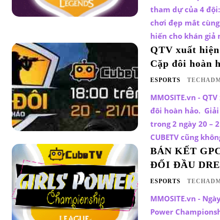
tham dự của 4 đội:
chơi đẹp mắt cùng 
hiến cho khán giả
QTV xuất hiện
Cặp đôi hoàn 
ESPORTS
TECHADM
MMOSITE.vn - QTV 
đôi hoàn hảo. Giả
trong 2 ngày 20 – 
CUBETV cũng không
BÁN KẾT GPC
ĐỐI ĐẦU DR
ESPORTS
TECHADM
MMOSITE.vn - Ngày 
Power Championship