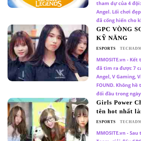
tham dự của 4 đội:
Angel. Lối chơi đẹp
đã cống hiến cho k
GPC VÒNG S
KỸ NĂNG
ESPORTS
TECHADM
MMOSITE.vn - Kết 
đã tìm ra được 7 cá
Angel, V Gaming, V
FOUND. Không hề t
đối đầu trong ngày
Girls Power Ch
tên hot nhất 
ESPORTS
TECHADM
MMOSITE.vn - Sau t