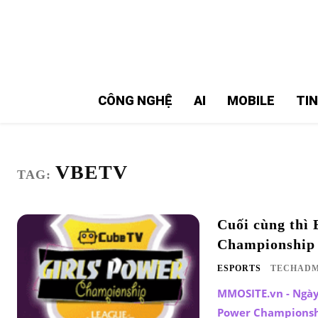
MMOSITE - Thông tin công nghệ
Bài viết nổi bật
CÔNG NGHỆ
AI
MOBILE
TI
VBETV
TAG:
Cuối cùng thì 
Championship
ESPORTS
TECHADM
MMOSITE.vn - Ngày 
Power Championship