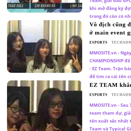
Team, giải đấu GP
khi mở đăng ký đợt
trong đó còn có nh
Vô địch cũng đ
ở main event 
ESPORTS
TECHADM
MMOSITE.vn - Ngày
CHAMPIONSHIP đã k
- EZ Team. Trận bá
để tìm ra cái tên c
EZ TEAM khẳng
ESPORTS
TECHADM
MMOSITE.vn - Sau 3
team tham dự, giả
tên xuất sắc nhất 
Team và Typical Gi