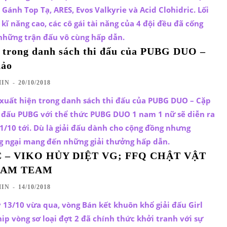
 Gánh Top Tạ, ARES, Evos Valkyrie và Acid Clohidric. Lối
kĩ năng cao, các cô gái tài năng của 4 đội đều đã cống
 những trận đấu vô cùng hấp dẫn.
 trong danh sách thi đấu của PUBG DUO –
hảo
IN
-
20/10/2018
xuất hiện trong danh sách thi đấu của PUBG DUO – Cặp
i đấu PUBG với thể thức PUBG DUO 1 nam 1 nữ sẽ diễn ra
21/10 tới. Dù là giải đấu dành cho cộng đồng nhưng
 ngại mang đến những giải thưởng hấp dẫn.
 – VIKO HỦY DIỆT VG; FFQ CHẬT VẬT
EAM TEAM
IN
-
14/10/2018
13/10 vừa qua, vòng Bán kết khuôn khổ giải đấu Girl
 vòng sơ loại đợt 2 đã chính thức khởi tranh với sự