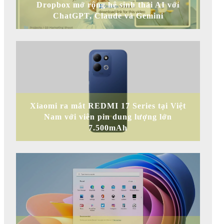
Dropbox mở rộng hệ sinh thái AI với
ChatGPT, Claude và Gemini
Xiaomi ra mắt REDMI 17 Series tại Việt
Nam với viên pin dung lượng lớn
7.500mAh