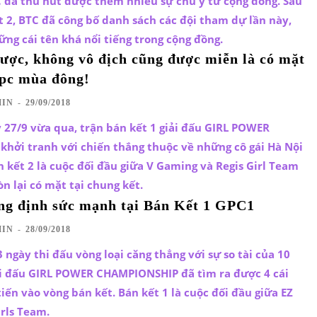
C đã thu hút được thêm nhiều sự chú ý từ cộng đồng. Sau
 2, BTC đã công bố danh sách các đội tham dự lần này,
ững cái tên khá nổi tiếng trong cộng đồng.
ược, không vô địch cũng được miễn là có mặt
gpc mùa đông!
IN
-
29/09/2018
 27/9 vừa qua, trận bán kết 1 giải đấu GIRL POWER
hởi tranh với chiến thắng thuộc về những cô gái Hà Nội
n kết 2 là cuộc đối đầu giữa V Gaming và Regis Girl Team
òn lại có mặt tại chung kết.
 định sức mạnh tại Bán Kết 1 GPC1
IN
-
28/09/2018
 ngày thi đấu vòng loại căng thẳng với sự so tài của 10
i đấu GIRL POWER CHAMPIONSHIP đã tìm ra được 4 cái
tiến vào vòng bán kết. Bán kết 1 là cuộc đối đầu giữa EZ
rls Team.