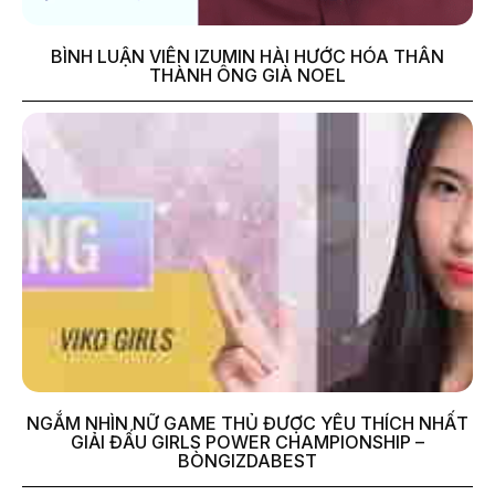
BÌNH LUẬN VIÊN IZUMIN HÀI HƯỚC HÓA THÂN
THÀNH ÔNG GIÀ NOEL
NGẮM NHÌN NỮ GAME THỦ ĐƯỢC YÊU THÍCH NHẤT
GIẢI ĐẤU GIRLS POWER CHAMPIONSHIP –
BÒNGIZDABEST