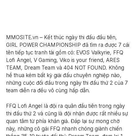
MMOSITE.vn – Kết thúc ngày thi đấu đầu tiên,
GIRL POWER CHAMPIONSHIP đã tìm ra được 7 cái
tên tiếp tục tranh tài gồm có: EVOS Valkyrie, FFQ
Lofi Angel, V Gaming, Viko is your friend, ARES
TEAM, Dream Team và 404 NOT FOUND. Không
hề thua kém bất kỳ giải đấu chuyên nghiệp nào,
những cuộc đối đầu trong ngày thi đấu thứ 2 của 7
team diễn ra đều vô cùng hấp dẫn.
FFQ Lofi Angel là đội ra quân đầu tiên trong ngày
thi đấu thứ 2 và cũng là đội nhận được rất nhiều sự
quan tâm từ phía khán giả. Đáp lại sự mong chờ
này, những cô gái FFQ nhanh chóng giành chiến