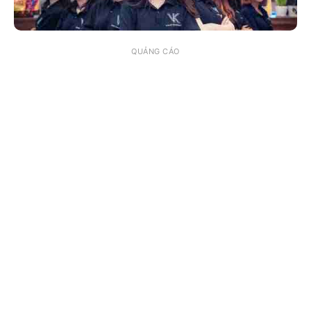
QUẢNG CÁO