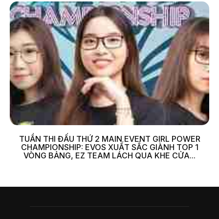
TUẦN THI ĐẤU THỨ 2 MAIN EVENT GIRL POWER
CHAMPIONSHIP: EVOS XUẤT SẮC GIÀNH TOP 1
VÒNG BẢNG, EZ TEAM LÁCH QUA KHE CỬA...