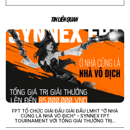
TIN LIÊN QUAN
FPT TỔ CHỨC GIẢI ĐẤU GIẢI ĐẤU LMHT “Ở NHÀ
CŨNG LÀ NHÀ VÔ ĐỊCH” – SYNNEX FPT
TOURNAMENT VỚI TỔNG GIẢI THƯỞNG TRỊ...