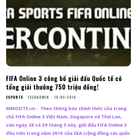
FIFA Online 3 công bố giải đấu Quốc tế có
tổng giải thưởng 750 triệu đồng!
ESPORTS
TECHADMIN
-
15/05/2016
MMOSITE.vn - Theo thông báo chính thức của trang
chủ FIFA Online 3 Việt Nam, Singapore và Thái Lan,
vào ngày 28 và 29 tháng 5 này, giải đấu FIFA Online 3
đầu tiên trong năm 2016 của SEA (cộng đồng các quốc