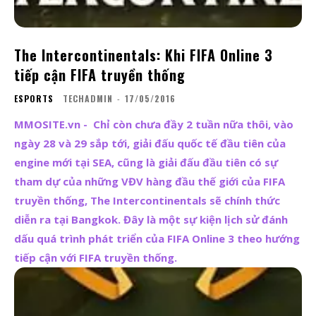
The Intercontinentals: Khi FIFA Online 3
tiếp cận FIFA truyền thống
ESPORTS
TECHADMIN
-
17/05/2016
MMOSITE.vn - Chỉ còn chưa đầy 2 tuần nữa thôi, vào
ngày 28 và 29 sắp tới, giải đấu quốc tế đầu tiên của
engine mới tại SEA, cũng là giải đấu đầu tiên có sự
tham dự của những VĐV hàng đầu thế giới của FIFA
truyền thống, The Intercontinentals sẽ chính thức
diễn ra tại Bangkok. Đây là một sự kiện lịch sử đánh
dấu quá trình phát triển của FIFA Online 3 theo hướng
tiếp cận với FIFA truyền thống.