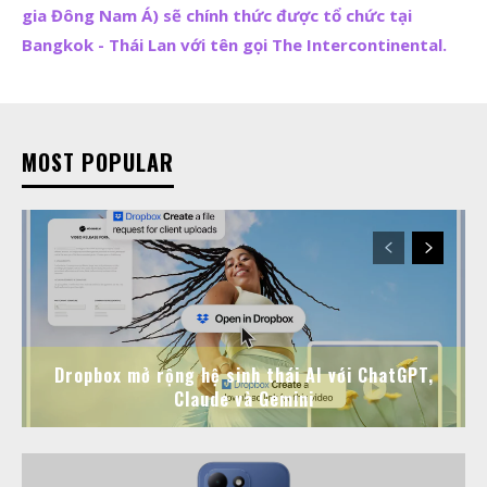
gia Đông Nam Á) sẽ chính thức được tổ chức tại
Bangkok - Thái Lan với tên gọi The Intercontinental.
MOST POPULAR
Dropbox mở rộng hệ sinh thái AI với ChatGPT,
Claude và Gemini