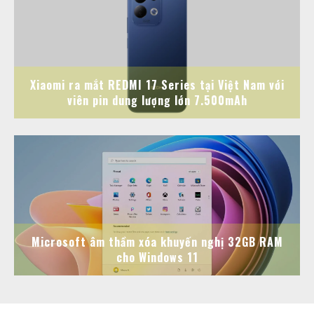
Xiaomi ra mắt REDMI 17 Series tại Việt Nam với
viên pin dung lượng lớn 7.500mAh
Microsoft âm thầm xóa khuyến nghị 32GB RAM
cho Windows 11