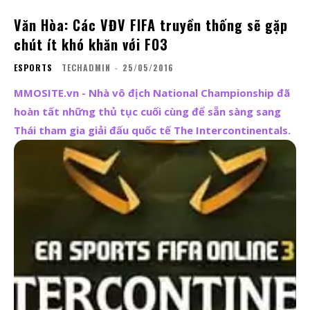
Văn Hòa: Các VĐV FIFA truyền thống sẽ gặp
chút ít khó khăn với FO3
ESPORTS
TECHADMIN
-
25/05/2016
MMOSITE.vn - Nhà vô địch National Championship đã
hoàn tất những thủ tục cuối cùng để sẵn sàng sang
Thái tham gia giải đấu quốc tế The Intercontinentals.