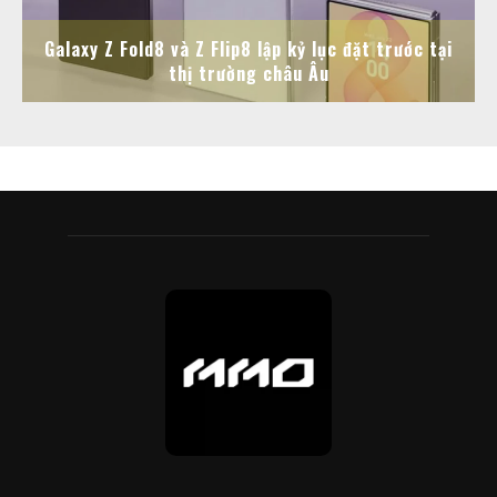
Galaxy Z Fold8 và Z Flip8 lập kỷ lục đặt trước tại
thị trường châu Âu