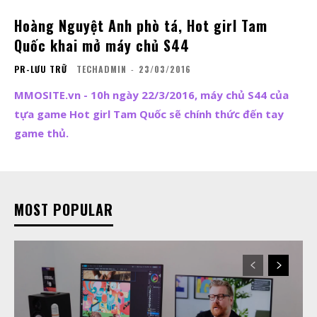
Hoàng Nguyệt Anh phò tá, Hot girl Tam
Quốc khai mở máy chủ S44
PR-LƯU TRỮ
TECHADMIN
-
23/03/2016
MMOSITE.vn - 10h ngày 22/3/2016, máy chủ S44 của
tựa game Hot girl Tam Quốc sẽ chính thức đến tay
game thủ.
MOST POPULAR