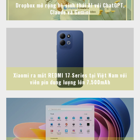
Dropbox mở rộng hệ sinh thái AI với ChatGPT,
Claude và Gemini
Xiaomi ra mắt REDMI 17 Series tại Việt Nam với
viên pin dung lượng lớn 7.500mAh