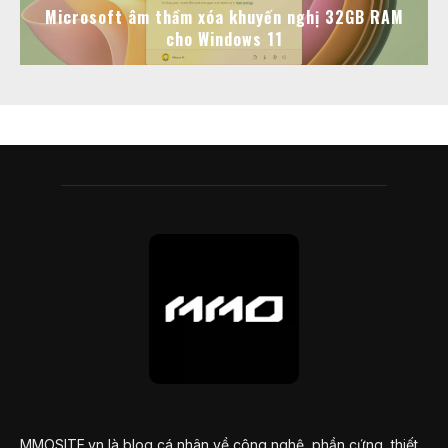
Microsoft âm thầm xóa khuyến nghị 32GB RAM
cho Windows 11
MMOSITE.vn là blog cá nhân về công nghệ, phần cứng, thiết