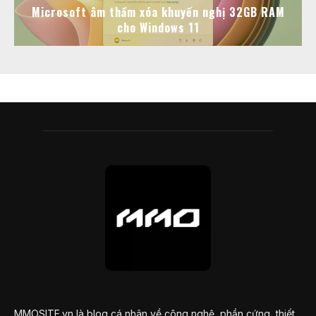
Microsoft âm thầm xóa khuyến nghị 32GB RAM
cho Windows 11
MMOSITE.vn là blog cá nhân về công nghệ, phần cứng, thiết