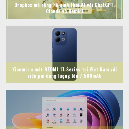
Dropbox mở rộng hệ sinh thái AI với ChatGPT,
Claude và Gemini
Xiaomi ra mắt REDMI 17 Series tại Việt Nam với
viên pin dung lượng lớn 7.500mAh