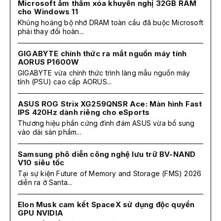
Microsoft âm thầm xóa khuyến nghị 32GB RAM
cho Windows 11
Khủng hoảng bộ nhớ DRAM toàn cầu đã buộc Microsoft
phải thay đổi hoàn...
GIGABYTE chính thức ra mắt nguồn máy tính
AORUS P1600W
GIGABYTE vừa chính thức trình làng mẫu nguồn máy
tính (PSU) cao cấp AORUS...
ASUS ROG Strix XG259QNSR Ace: Màn hình Fast
IPS 420Hz dành riêng cho eSports
Thương hiệu phần cứng đình đám ASUS vừa bổ sung
vào dải sản phẩm...
Samsung phô diễn công nghệ lưu trữ BV-NAND
V10 siêu tốc
Tại sự kiện Future of Memory and Storage (FMS) 2026
diễn ra ở Santa...
Elon Musk cam kết SpaceX sử dụng độc quyền
GPU NVIDIA