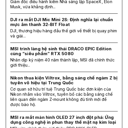
Giám đốc điều hành kiêm Nhà sáng lập SpaceX, Elon
Musk, vừa khẳng định...
DJI ra mắt DJI Mic Mini 2S: Định nghĩa lại chuẩn
mực âm thanh 32-BIT Float
DJI, thương hiệu hàng đầu thế giới về thiết bị quay phim
và giải...
MSI trình làng hệ sinh thái DRACO EPIC Edition
cùng “siêu phẩm” RTX 5080
Nhân dịp kỷ niệm 40 năm thành lập, MSI đã chính thức
giới thiệu...
Nikon thua kiện Viltrox, bằng sáng chế ngàm Z bị
tuyên vô hiệu tại Trung Quốc
Cơ quan sở hữu trí tuệ Trung Quốc bác đơn kiện của
Nikon nhắm vào Viltrox, tuyên bố các bằng sáng chế
liên quan đến ngàm Z-mount không đủ tính mới để
được bảo hộ.
MSI ra mắt màn hình OLED 27 inch đột phá: Ứng
dụng công nghệ in phun thay thế mặt nạ kim loại