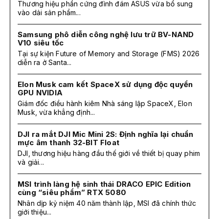
Thương hiệu phần cứng đình đám ASUS vừa bổ sung
vào dải sản phẩm...
Samsung phô diễn công nghệ lưu trữ BV-NAND
V10 siêu tốc
Tại sự kiện Future of Memory and Storage (FMS) 2026
diễn ra ở Santa...
Elon Musk cam kết SpaceX sử dụng độc quyền
GPU NVIDIA
Giám đốc điều hành kiêm Nhà sáng lập SpaceX, Elon
Musk, vừa khẳng định...
DJI ra mắt DJI Mic Mini 2S: Định nghĩa lại chuẩn
mực âm thanh 32-BIT Float
DJI, thương hiệu hàng đầu thế giới về thiết bị quay phim
và giải...
MSI trình làng hệ sinh thái DRACO EPIC Edition
cùng “siêu phẩm” RTX 5080
Nhân dịp kỷ niệm 40 năm thành lập, MSI đã chính thức
giới thiệu...