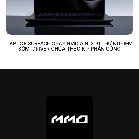
LAPTOP SURFACE CHẠY NVIDIA N1X BỊ THỬ NGHIỆM
SỚM, DRIVER CHƯA THEO KỊP PHẦN CỨNG