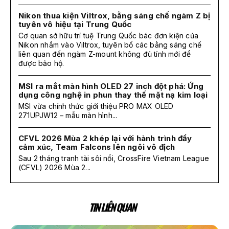
Nikon thua kiện Viltrox, bằng sáng chế ngàm Z bị
tuyên vô hiệu tại Trung Quốc
Cơ quan sở hữu trí tuệ Trung Quốc bác đơn kiện của
Nikon nhắm vào Viltrox, tuyên bố các bằng sáng chế
liên quan đến ngàm Z-mount không đủ tính mới để
được bảo hộ.
MSI ra mắt màn hình OLED 27 inch đột phá: Ứng
dụng công nghệ in phun thay thế mặt nạ kim loại
MSI vừa chính thức giới thiệu PRO MAX OLED
271UPJW12 – mẫu màn hình...
CFVL 2026 Mùa 2 khép lại với hành trình đầy
cảm xúc, Team Falcons lên ngôi vô địch
Sau 2 tháng tranh tài sôi nổi, CrossFire Vietnam League
(CFVL) 2026 Mùa 2...
TIN LIÊN QUAN