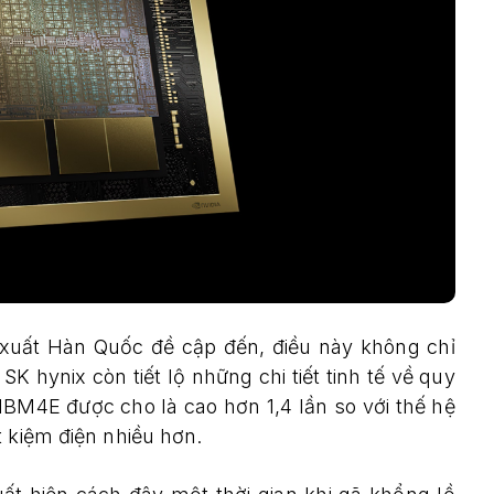
xuất Hàn Quốc đề cập đến, điều này không chỉ
K hynix còn tiết lộ những chi tiết tinh tế về quy
HBM4E được cho là cao hơn 1,4 lần so với thế hệ
t kiệm điện nhiều hơn.