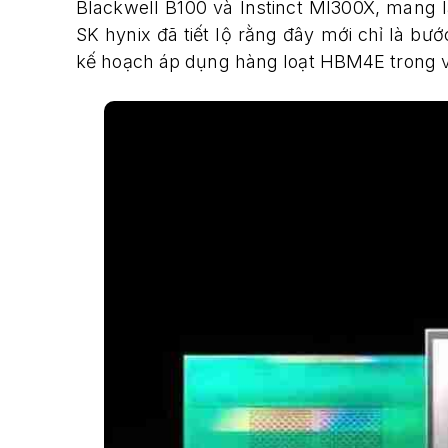
Blackwell B100 và Instinct MI300X, mang l
SK hynix đã tiết lộ rằng đây mới chỉ là b
kế hoạch áp dụng hàng loạt HBM4E trong v