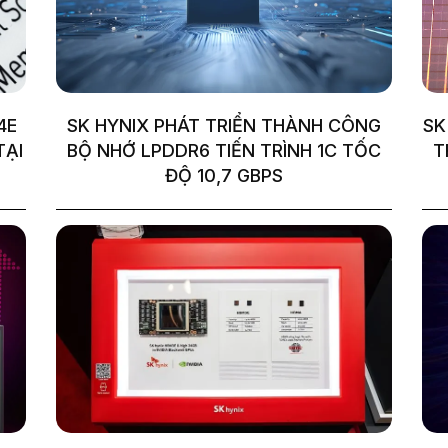
4E
SK HYNIX PHÁT TRIỂN THÀNH CÔNG
SK
TẠI
BỘ NHỚ LPDDR6 TIẾN TRÌNH 1C TỐC
T
ĐỘ 10,7 GBPS