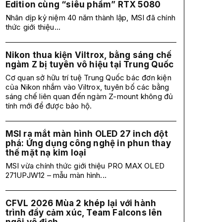
Edition cùng “siêu phẩm” RTX 5080
Nhân dịp kỷ niệm 40 năm thành lập, MSI đã chính
thức giới thiệu...
Nikon thua kiện Viltrox, bằng sáng chế
ngàm Z bị tuyên vô hiệu tại Trung Quốc
Cơ quan sở hữu trí tuệ Trung Quốc bác đơn kiện
của Nikon nhắm vào Viltrox, tuyên bố các bằng
sáng chế liên quan đến ngàm Z-mount không đủ
tính mới để được bảo hộ.
MSI ra mắt màn hình OLED 27 inch đột
phá: Ứng dụng công nghệ in phun thay
thế mặt nạ kim loại
MSI vừa chính thức giới thiệu PRO MAX OLED
271UPJW12 – mẫu màn hình...
CFVL 2026 Mùa 2 khép lại với hành
trình đầy cảm xúc, Team Falcons lên