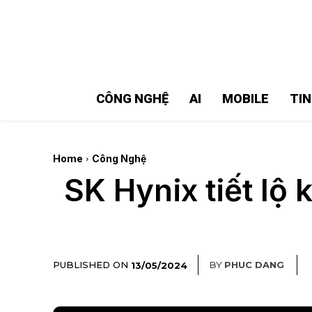
MMOSITE - Thông tin công nghệ
Bài viết nổi bật
CÔNG NGHỆ
AI
MOBILE
TI
Home
Công Nghệ
SK Hynix tiết lộ
PUBLISHED ON
BY
PHUC DANG
13/05/2024