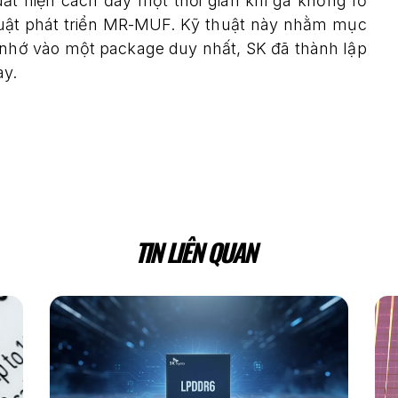
t hiện cách đây một thời gian khi gã khổng lồ
huật phát triển MR-MUF. Kỹ thuật này nhằm mục
ộ nhớ vào một package duy nhất, SK đã thành lập
ày.
TIN LIÊN QUAN