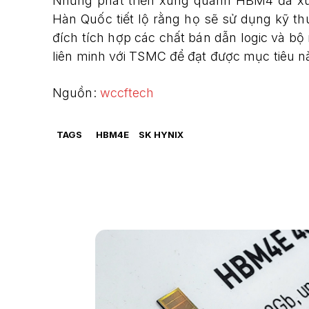
Những phát triển xung quanh HBM4 đã xuấ
Hàn Quốc tiết lộ rằng họ sẽ sử dụng kỹ t
đích tích hợp các chất bán dẫn logic và b
liên minh với TSMC để đạt được mục tiêu n
Nguồn:
wccftech
TAGS
HBM4E
SK HYNIX