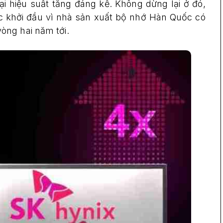
ại hiệu suất tăng đáng kể. Không dừng lại ở đó,
ước khởi đầu vì nhà sản xuất bộ nhớ Hàn Quốc có
òng hai năm tới.