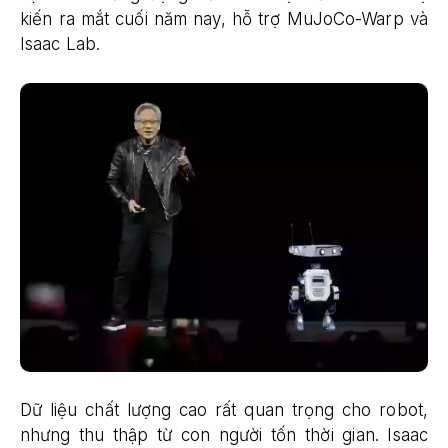
kiến ra mắt cuối năm nay, hỗ trợ MuJoCo-Warp và
Isaac Lab.
Dữ liệu chất lượng cao rất quan trọng cho robot,
nhưng thu thập từ con người tốn thời gian. Isaac