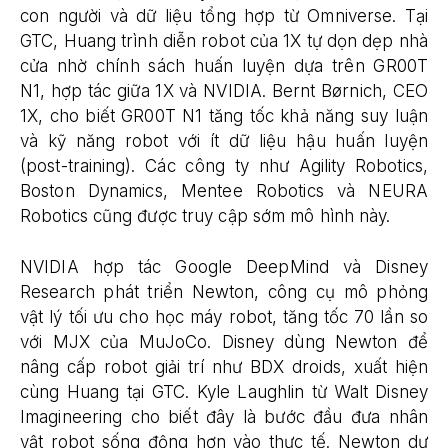
con người và dữ liệu tổng hợp từ Omniverse. Tại
GTC, Huang trình diễn robot của 1X tự dọn dẹp nhà
cửa nhờ chính sách huấn luyện dựa trên GR00T
N1, hợp tác giữa 1X và NVIDIA. Bernt Børnich, CEO
1X, cho biết GR00T N1 tăng tốc khả năng suy luận
và kỹ năng robot với ít dữ liệu hậu huấn luyện
(post-training). Các công ty như Agility Robotics,
Boston Dynamics, Mentee Robotics và NEURA
Robotics cũng được truy cập sớm mô hình này.
NVIDIA hợp tác Google DeepMind và Disney
Research phát triển Newton, công cụ mô phỏng
vật lý tối ưu cho học máy robot, tăng tốc 70 lần so
với MJX của MuJoCo. Disney dùng Newton để
nâng cấp robot giải trí như BDX droids, xuất hiện
cùng Huang tại GTC. Kyle Laughlin từ Walt Disney
Imagineering cho biết đây là bước đầu đưa nhân
vật robot sống động hơn vào thực tế. Newton dự