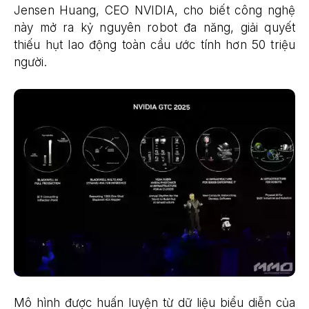
Jensen Huang, CEO NVIDIA, cho biết công nghệ
này mở ra kỷ nguyên robot đa năng, giải quyết
thiếu hụt lao động toàn cầu ước tính hơn 50 triệu
người.
Mô hình được huấn luyện từ dữ liệu biểu diễn của