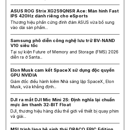
ASUS ROG Strix XG259QNSR Ace: Màn hình Fast
IPS 420Hz dành riêng cho eSports
Thương hiệu phần cứng đình đám ASUS vừa bổ sung
vào dải sản phẩm...
Samsung phô diễn công nghệ lưu trữ BV-NAND
V10 siêu tốc
Tại sự kiện Future of Memory and Storage (FMS) 2026
diễn ra ở Santa...
Elon Musk cam kết SpaceX sử dụng độc quyền
GPU NVIDIA
Giám đốc điều hành kiêm Nhà sáng lập SpaceX, Elon
Musk, vừa khẳng định...
DJI ra mắt DJI Mic Mini 2S: Định nghĩa lại chuẩn
mực âm thanh 32-BIT Float
DJI, thương hiệu hàng đầu thế giới về thiết bị quay phim
và giải...
MSI trình làng hệ sinh thái DRACO EPIC Edition