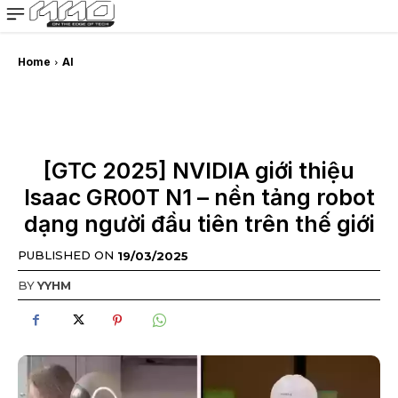
MMOSITE - Thông tin công nghệ
Bài viết nổi bật
Home
AI
[GTC 2025] NVIDIA giới thiệu
Isaac GR00T N1 – nền tảng robot
dạng người đầu tiên trên thế giới
PUBLISHED ON
19/03/2025
BY
YYHM