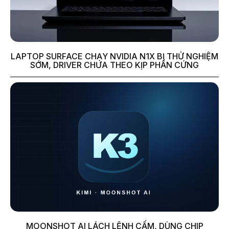
LAPTOP SURFACE CHẠY NVIDIA N1X BỊ THỬ NGHIỆM
SỚM, DRIVER CHƯA THEO KỊP PHẦN CỨNG
MOONSHOT AI LÁCH LỆNH CẤM, DÙNG CHIP