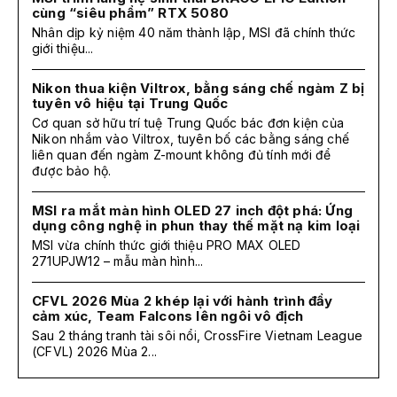
cùng “siêu phẩm” RTX 5080
Nhân dịp kỷ niệm 40 năm thành lập, MSI đã chính thức
giới thiệu...
Nikon thua kiện Viltrox, bằng sáng chế ngàm Z bị
tuyên vô hiệu tại Trung Quốc
Cơ quan sở hữu trí tuệ Trung Quốc bác đơn kiện của
Nikon nhắm vào Viltrox, tuyên bố các bằng sáng chế
liên quan đến ngàm Z-mount không đủ tính mới để
được bảo hộ.
MSI ra mắt màn hình OLED 27 inch đột phá: Ứng
dụng công nghệ in phun thay thế mặt nạ kim loại
MSI vừa chính thức giới thiệu PRO MAX OLED
271UPJW12 – mẫu màn hình...
CFVL 2026 Mùa 2 khép lại với hành trình đầy
cảm xúc, Team Falcons lên ngôi vô địch
Sau 2 tháng tranh tài sôi nổi, CrossFire Vietnam League
(CFVL) 2026 Mùa 2...