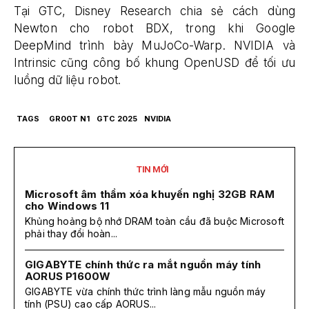
Tại GTC, Disney Research chia sẻ cách dùng
Newton cho robot BDX, trong khi Google
DeepMind trình bày MuJoCo-Warp. NVIDIA và
Intrinsic cũng công bố khung OpenUSD để tối ưu
luồng dữ liệu robot.
TAGS
GR00T N1
GTC 2025
NVIDIA
TIN MỚI
Microsoft âm thầm xóa khuyến nghị 32GB RAM
cho Windows 11
Khủng hoảng bộ nhớ DRAM toàn cầu đã buộc Microsoft
phải thay đổi hoàn...
GIGABYTE chính thức ra mắt nguồn máy tính
AORUS P1600W
GIGABYTE vừa chính thức trình làng mẫu nguồn máy
tính (PSU) cao cấp AORUS...