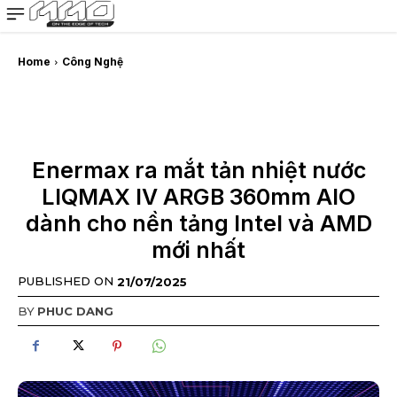
MMOSITE - Thông tin công nghệ
Bài viết nổi bật
Home
Công Nghệ
Enermax ra mắt tản nhiệt nước
LIQMAX IV ARGB 360mm AIO
dành cho nền tảng Intel và AMD
mới nhất
PUBLISHED ON
21/07/2025
BY
PHUC DANG