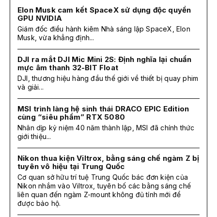
Elon Musk cam kết SpaceX sử dụng độc quyền
GPU NVIDIA
Giám đốc điều hành kiêm Nhà sáng lập SpaceX, Elon
Musk, vừa khẳng định...
DJI ra mắt DJI Mic Mini 2S: Định nghĩa lại chuẩn
mực âm thanh 32-BIT Float
DJI, thương hiệu hàng đầu thế giới về thiết bị quay phim
và giải...
MSI trình làng hệ sinh thái DRACO EPIC Edition
cùng “siêu phẩm” RTX 5080
Nhân dịp kỷ niệm 40 năm thành lập, MSI đã chính thức
giới thiệu...
Nikon thua kiện Viltrox, bằng sáng chế ngàm Z bị
tuyên vô hiệu tại Trung Quốc
Cơ quan sở hữu trí tuệ Trung Quốc bác đơn kiện của
Nikon nhắm vào Viltrox, tuyên bố các bằng sáng chế
liên quan đến ngàm Z-mount không đủ tính mới để
được bảo hộ.