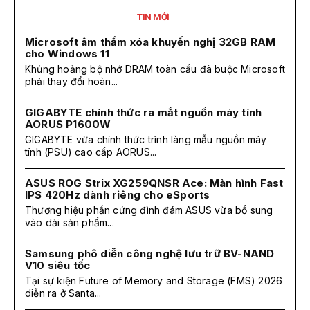
TIN MỚI
Microsoft âm thầm xóa khuyến nghị 32GB RAM
cho Windows 11
Khủng hoảng bộ nhớ DRAM toàn cầu đã buộc Microsoft
phải thay đổi hoàn...
GIGABYTE chính thức ra mắt nguồn máy tính
AORUS P1600W
GIGABYTE vừa chính thức trình làng mẫu nguồn máy
tính (PSU) cao cấp AORUS...
ASUS ROG Strix XG259QNSR Ace: Màn hình Fast
IPS 420Hz dành riêng cho eSports
Thương hiệu phần cứng đình đám ASUS vừa bổ sung
vào dải sản phẩm...
Samsung phô diễn công nghệ lưu trữ BV-NAND
V10 siêu tốc
Tại sự kiện Future of Memory and Storage (FMS) 2026
diễn ra ở Santa...