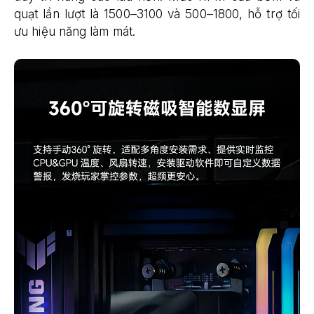
quạt lần lượt là 1500–3100 và 500–1800, hỗ trợ tối
ưu hiệu năng làm mát.