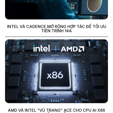
INTEL VÀ CADENCE MỞ RỘNG HỢP TÁC ĐỂ TỐI ƯU
TIẾN TRÌNH 14A
AMD VÀ INTEL “VŨ TRANG” ACE CHO CPU AI X86