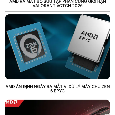
AMD RA MẮT BỘ SƯU TẬP PHẦN CỨNG GIỚI HẠN
VALORANT VCTCN 2026
AMD ẤN ĐỊNH NGÀY RA MẮT VI XỬ LÝ MÁY CHỦ ZEN
6 EPYC