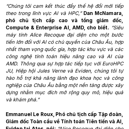
“Chúng tôi cam kết thúc đẩy thế hệ đổi mới tiếp
theo trong lĩnh vực AI và HPC,”
Dan McNamara,
phó chủ tịch cấp cao và tổng giám đốc,
Compute & Enterprise AI, AMD, cho biết.
“Siêu
máy tính Alice Recoque đại diện cho một bước
tiến lớn đối với AI có chủ quyền của Châu Âu, hợp
nhất tham vọng quốc gia, hợp tác khu vực và các
công nghệ tính toán hiệu năng cao và AI của
AMD.
Thông qua sự hợp tác tiếp tục với EuroHPC
JU, Hiệp hội Jules Verne và Eviden, chúng tôi tự
hào hỗ trợ khả năng lãnh đạo khoa học và công
nghiệp của Châu Âu bằng một nền tảng được xây
dựng nhằm mục đích mở rộng quy mô, hiệu quả
và khám phá.”
Emmanuel Le Roux, Phó chủ tịch cấp Tập đoàn,
Giám đốc Toàn cầu về Tính toán Tiên tiến và AI,
Eviden tại Atos, nói:
“Alice Recoque đại diện cho