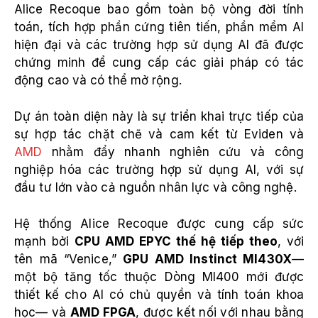
Alice Recoque bao gồm toàn bộ vòng đời tính
toán, tích hợp phần cứng tiên tiến, phần mềm AI
hiện đại và các trường hợp sử dụng AI đã được
chứng minh để cung cấp các giải pháp có tác
động cao và có thể mở rộng.
Dự án toàn diện này là sự triển khai trực tiếp của
sự hợp tác chặt chẽ và cam kết từ Eviden và
AMD
nhằm đẩy nhanh nghiên cứu và công
nghiệp hóa các trường hợp sử dụng AI, với sự
đầu tư lớn vào cả nguồn nhân lực và công nghệ.
Hệ thống Alice Recoque được cung cấp sức
mạnh bởi
CPU AMD EPYC thế hệ tiếp theo
, với
tên mã “Venice,”
GPU AMD Instinct MI430X
—
một bộ tăng tốc thuộc Dòng MI400 mới được
thiết kế cho AI có chủ quyền và tính toán khoa
học— và
AMD FPGA
, được kết nối với nhau bằng