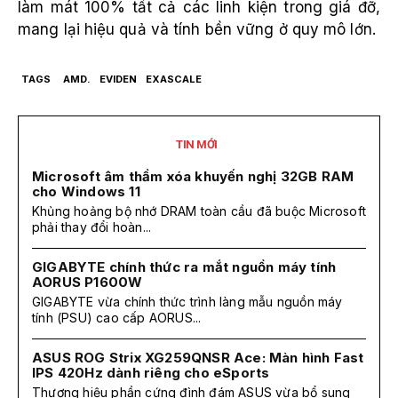
làm mát 100% tất cả các linh kiện trong giá đỡ,
mang lại hiệu quả và tính bền vững ở quy mô lớn.
TAGS
AMD.
EVIDEN
EXASCALE
TIN MỚI
Microsoft âm thầm xóa khuyến nghị 32GB RAM
cho Windows 11
Khủng hoảng bộ nhớ DRAM toàn cầu đã buộc Microsoft
phải thay đổi hoàn...
GIGABYTE chính thức ra mắt nguồn máy tính
AORUS P1600W
GIGABYTE vừa chính thức trình làng mẫu nguồn máy
tính (PSU) cao cấp AORUS...
ASUS ROG Strix XG259QNSR Ace: Màn hình Fast
IPS 420Hz dành riêng cho eSports
Thương hiệu phần cứng đình đám ASUS vừa bổ sung