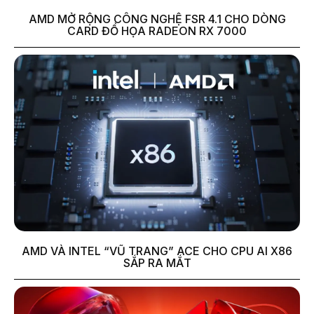
AMD MỞ RỘNG CÔNG NGHỆ FSR 4.1 CHO DÒNG
CARD ĐỒ HỌA RADEON RX 7000
AMD VÀ INTEL “VŨ TRANG” ACE CHO CPU AI X86
SẮP RA MẮT