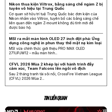
Nikon thua kiện Viltrox, bằng sáng chế ngàm Z bị
tuyên vô hiệu tại Trung Quốc
Cơ quan sở hữu trí tuệ Trung Quốc bác đơn kiện của
Nikon nhắm vào Viltrox, tuyên bố các bằng sáng chế
liên quan đến ngàm Z-mount không đủ tính mới để
được bảo hộ.
MSI ra mắt màn hình OLED 27 inch đột phá: Ứng
dụng công nghệ in phun thay thế mặt nạ kim loại
MSI vừa chính thức giới thiệu PRO MAX OLED
271UPJW12 – mẫu màn hình...
CFVL 2026 Mùa 2 khép lại với hành trình đầy
cảm xúc, Team Falcons lên ngôi vô địch
Sau 2 tháng tranh tài sôi nổi, CrossFire Vietnam League
(CFVL) 2026 Mùa 2...
TIN LIÊN QUAN