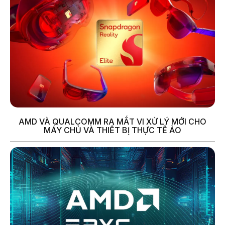
AMD VÀ QUALCOMM RA MẮT VI XỬ LÝ MỚI CHO
MÁY CHỦ VÀ THIẾT BỊ THỰC TẾ ẢO