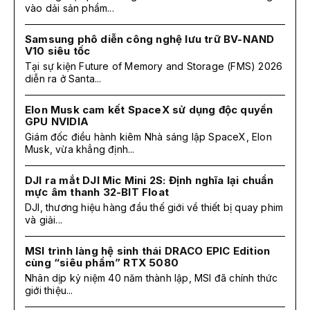
vào dải sản phẩm...
Samsung phô diễn công nghệ lưu trữ BV-NAND
V10 siêu tốc
Tại sự kiện Future of Memory and Storage (FMS) 2026
diễn ra ở Santa...
Elon Musk cam kết SpaceX sử dụng độc quyền
GPU NVIDIA
Giám đốc điều hành kiêm Nhà sáng lập SpaceX, Elon
Musk, vừa khẳng định...
DJI ra mắt DJI Mic Mini 2S: Định nghĩa lại chuẩn
mực âm thanh 32-BIT Float
DJI, thương hiệu hàng đầu thế giới về thiết bị quay phim
và giải...
MSI trình làng hệ sinh thái DRACO EPIC Edition
cùng “siêu phẩm” RTX 5080
Nhân dịp kỷ niệm 40 năm thành lập, MSI đã chính thức
giới thiệu...