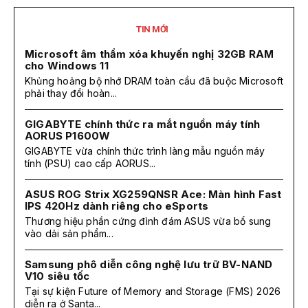
TIN MỚI
Microsoft âm thầm xóa khuyến nghị 32GB RAM
cho Windows 11
Khủng hoảng bộ nhớ DRAM toàn cầu đã buộc Microsoft
phải thay đổi hoàn...
GIGABYTE chính thức ra mắt nguồn máy tính
AORUS P1600W
GIGABYTE vừa chính thức trình làng mẫu nguồn máy
tính (PSU) cao cấp AORUS...
ASUS ROG Strix XG259QNSR Ace: Màn hình Fast
IPS 420Hz dành riêng cho eSports
Thương hiệu phần cứng đình đám ASUS vừa bổ sung
vào dải sản phẩm...
Samsung phô diễn công nghệ lưu trữ BV-NAND
V10 siêu tốc
Tại sự kiện Future of Memory and Storage (FMS) 2026
diễn ra ở Santa...