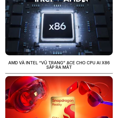
AMD VÀ INTEL “VŨ TRANG” ACE CHO CPU AI X86
SẮP RA MẮT