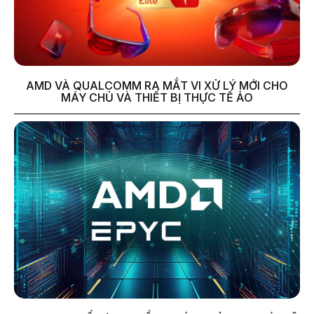
AMD VÀ QUALCOMM RA MẮT VI XỬ LÝ MỚI CHO
MÁY CHỦ VÀ THIẾT BỊ THỰC TẾ ẢO