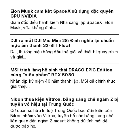
Elon Musk cam kết SpaceX sử dụng độc quyền
GPU NVIDIA
Giám đốc điều hành kiêm Nhà sáng lập SpaceX, Elon
Musk, vừa khẳng định...
DJI ra mắt DJI Mic Mini 2S: Định nghĩa lại chuẩn
mực âm thanh 32-BIT Float
DJI, thương hiệu hàng đầu thế giới về thiết bị quay phim
và giải...
MSI trình làng hệ sinh thái DRACO EPIC Edition
cùng “siêu phẩm” RTX 5080
Nhân dịp kỷ niệm 40 năm thành lập, MSI đã chính thức
giới thiệu...
Nikon thua kiện Viltrox, bằng sáng chế ngàm Z bị
tuyên vô hiệu tại Trung Quốc
Cơ quan sở hữu trí tuệ Trung Quốc bác đơn kiện của
Nikon nhắm vào Viltrox, tuyên bố các bằng sáng chế
liên quan đến ngàm Z-mount không đủ tính mới để
được bảo hộ.