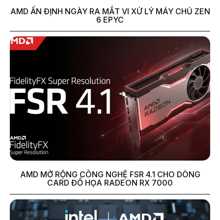
AMD ẤN ĐỊNH NGÀY RA MẮT VI XỬ LÝ MÁY CHỦ ZEN
6 EPYC
AMD MỞ RỘNG CÔNG NGHỆ FSR 4.1 CHO DÒNG
CARD ĐỒ HỌA RADEON RX 7000