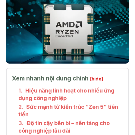
Xem nhanh nội dung chính
[hide]
Hiệu năng linh hoạt cho nhiều ứng
dụng công nghiệp
Sức mạnh từ kiến trúc “Zen 5” tiên
tiến
Độ tin cậy bền bỉ – nền tảng cho
công nghiệp lâu dài