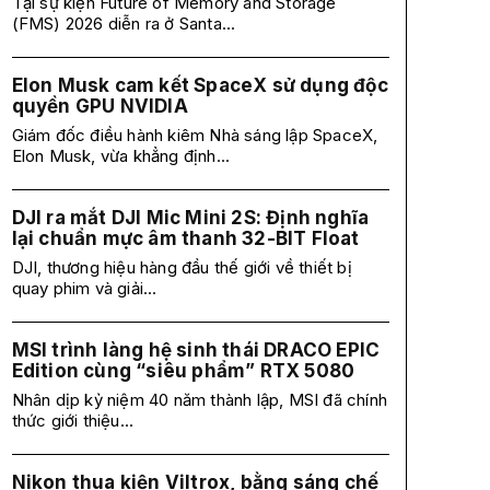
Tại sự kiện Future of Memory and Storage
(FMS) 2026 diễn ra ở Santa...
Elon Musk cam kết SpaceX sử dụng độc
quyền GPU NVIDIA
Giám đốc điều hành kiêm Nhà sáng lập SpaceX,
Elon Musk, vừa khẳng định...
DJI ra mắt DJI Mic Mini 2S: Định nghĩa
lại chuẩn mực âm thanh 32-BIT Float
DJI, thương hiệu hàng đầu thế giới về thiết bị
quay phim và giải...
MSI trình làng hệ sinh thái DRACO EPIC
Edition cùng “siêu phẩm” RTX 5080
Nhân dịp kỷ niệm 40 năm thành lập, MSI đã chính
thức giới thiệu...
Nikon thua kiện Viltrox, bằng sáng chế