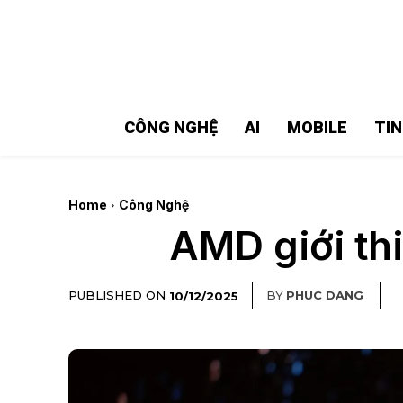
MMOSITE - Thông tin công nghệ
Bài viết nổi bật
CÔNG NGHỆ
AI
MOBILE
TI
Home
Công Nghệ
AMD giới th
PUBLISHED ON
BY
PHUC DANG
10/12/2025