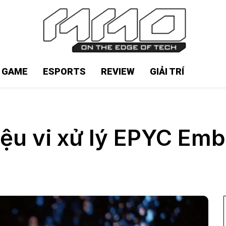
N GAME
ESPORTS
REVIEW
GIẢI TRÍ
iệu vi xử lý EPYC E