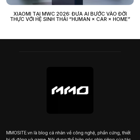
XIAOMI TẠI MWC 2026: ĐƯA AI BƯỚC VÀO ĐỜI
THỰC VỚI HỆ SINH THÁI “HUMAN × CAR × HOME”
MMOSITE.vn là blog cá nhân về công nghệ, phần cứng, thiết
bị di động và game. Nội dung thể hiện góc nhìn riêng của tác