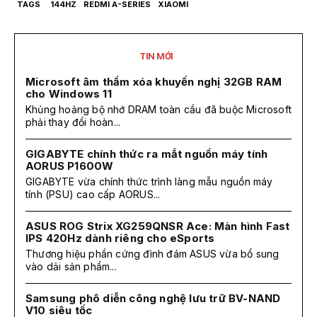
TAGS
144HZ
REDMI A-SERIES
XIAOMI
TIN MỚI
Microsoft âm thầm xóa khuyến nghị 32GB RAM
cho Windows 11
Khủng hoảng bộ nhớ DRAM toàn cầu đã buộc Microsoft
phải thay đổi hoàn...
GIGABYTE chính thức ra mắt nguồn máy tính
AORUS P1600W
GIGABYTE vừa chính thức trình làng mẫu nguồn máy
tính (PSU) cao cấp AORUS...
ASUS ROG Strix XG259QNSR Ace: Màn hình Fast
IPS 420Hz dành riêng cho eSports
Thương hiệu phần cứng đình đám ASUS vừa bổ sung
vào dải sản phẩm...
Samsung phô diễn công nghệ lưu trữ BV-NAND
V10 siêu tốc