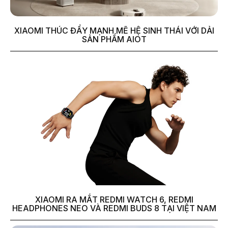
XIAOMI THÚC ĐẨY MẠNH MẼ HỆ SINH THÁI VỚI DẢI
SẢN PHẨM AIOT
XIAOMI RA MẮT REDMI WATCH 6, REDMI
HEADPHONES NEO VÀ REDMI BUDS 8 TẠI VIỆT NAM