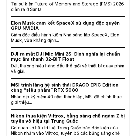
Tại sự kiện Future of Memory and Storage (FMS) 2026
diễn ra ở Santa...
Elon Musk cam kết SpaceX sử dụng độc quyền
GPU NVIDIA
Giám đốc điều hành kiêm Nhà sáng lập SpaceX, Elon
Musk, vừa khẳng định...
DJI ra mắt DJI Mic Mini 2S: Định nghĩa lại chuẩn
mực âm thanh 32-BIT Float
DJI, thương hiệu hàng đầu thế giới về thiết bị quay phim
và giải...
MSI trình làng hệ sinh thái DRACO EPIC Edition
cùng “siêu phẩm” RTX 5080
Nhân dịp kỷ niệm 40 năm thành lập, MSI đã chính thức
giới thiệu...
Nikon thua kiện Viltrox, bằng sáng chế ngàm Z bị
tuyên vô hiệu tại Trung Quốc
Cơ quan sở hữu trí tuệ Trung Quốc bác đơn kiện của
Nikon nhắm vào Viltrox, tuyên bố các bằng sáng chế