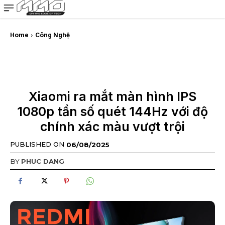
MMOSITE - Thông tin công nghệ
Bài viết nổi bật
Home
Công Nghệ
Xiaomi ra mắt màn hình IPS
1080p tần số quét 144Hz với độ
chính xác màu vượt trội
PUBLISHED ON
06/08/2025
BY
PHUC DANG