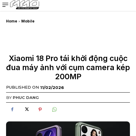
MMOSITE - Thông tin công nghệ
Bài viết nổi bật
Home
Mobile
Xiaomi 18 Pro tái khởi động cuộc
đua máy ảnh với cụm camera kép
200MP
PUBLISHED ON
11/02/2026
BY
PHUC DANG