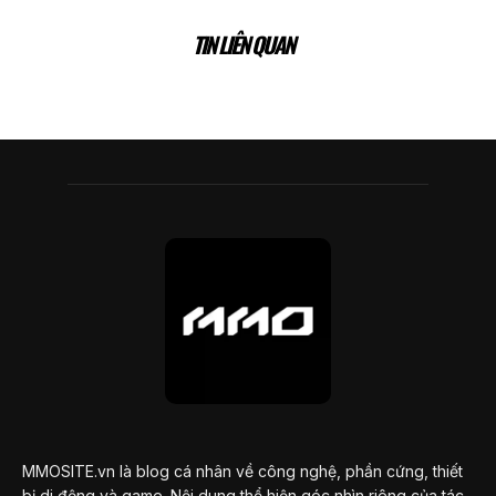
TIN LIÊN QUAN
MMOSITE.vn là blog cá nhân về công nghệ, phần cứng, thiết
bị di động và game. Nội dung thể hiện góc nhìn riêng của tác