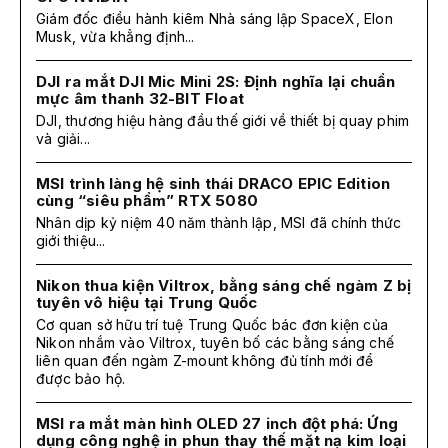
Giám đốc điều hành kiêm Nhà sáng lập SpaceX, Elon
Musk, vừa khẳng định...
DJI ra mắt DJI Mic Mini 2S: Định nghĩa lại chuẩn
mực âm thanh 32-BIT Float
DJI, thương hiệu hàng đầu thế giới về thiết bị quay phim
và giải...
MSI trình làng hệ sinh thái DRACO EPIC Edition
cùng “siêu phẩm” RTX 5080
Nhân dịp kỷ niệm 40 năm thành lập, MSI đã chính thức
giới thiệu...
Nikon thua kiện Viltrox, bằng sáng chế ngàm Z bị
tuyên vô hiệu tại Trung Quốc
Cơ quan sở hữu trí tuệ Trung Quốc bác đơn kiện của
Nikon nhắm vào Viltrox, tuyên bố các bằng sáng chế
liên quan đến ngàm Z-mount không đủ tính mới để
được bảo hộ.
MSI ra mắt màn hình OLED 27 inch đột phá: Ứng
dụng công nghệ in phun thay thế mặt nạ kim loại