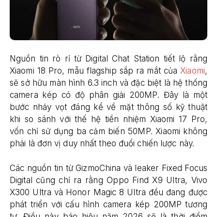
Nguồn tin rò rỉ từ Digital Chat Station tiết lộ rằng
Xiaomi 18 Pro, mẫu flagship sắp ra mắt của
Xiaomi
,
sẽ sở hữu màn hình 6.3 inch và đặc biệt là hệ thống
camera kép có độ phân giải 200MP. Đây là một
bước nhảy vọt đáng kể về mặt thông số kỹ thuật
khi so sánh với thế hệ tiền nhiệm Xiaomi 17 Pro,
vốn chỉ sử dụng ba cảm biến 50MP. Xiaomi không
phải là đơn vị duy nhất theo đuổi chiến lược này.
Các nguồn tin từ GizmoChina và leaker Fixed Focus
Digital cũng chỉ ra rằng Oppo Find X9 Ultra, Vivo
X300 Ultra và Honor Magic 8 Ultra đều đang được
phát triển với cấu hình camera kép 200MP tương
tự. Điều này báo hiệu năm 2026 sẽ là thời điểm