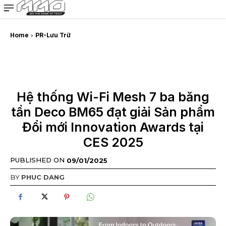
MMOSITE - Thông tin công nghệ
Bài viết nổi bật
Home
PR-Lưu Trữ
Hệ thống Wi-Fi Mesh 7 ba băng
tần Deco BM65 đạt giải Sản phẩm
Đổi mới Innovation Awards tại
CES 2025
PUBLISHED ON
09/01/2025
BY
PHUC DANG