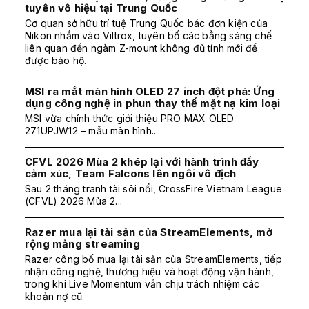
tuyên vô hiệu tại Trung Quốc
Cơ quan sở hữu trí tuệ Trung Quốc bác đơn kiện của
Nikon nhắm vào Viltrox, tuyên bố các bằng sáng chế
liên quan đến ngàm Z-mount không đủ tính mới để
được bảo hộ.
MSI ra mắt màn hình OLED 27 inch đột phá: Ứng
dụng công nghệ in phun thay thế mặt nạ kim loại
MSI vừa chính thức giới thiệu PRO MAX OLED
271UPJW12 – mẫu màn hình...
CFVL 2026 Mùa 2 khép lại với hành trình đầy
cảm xúc, Team Falcons lên ngôi vô địch
Sau 2 tháng tranh tài sôi nổi, CrossFire Vietnam League
(CFVL) 2026 Mùa 2...
Razer mua lại tài sản của StreamElements, mở
rộng mảng streaming
Razer công bố mua lại tài sản của StreamElements, tiếp
nhận công nghệ, thương hiệu và hoạt động vận hành,
trong khi Live Momentum vẫn chịu trách nhiệm các
khoản nợ cũ.