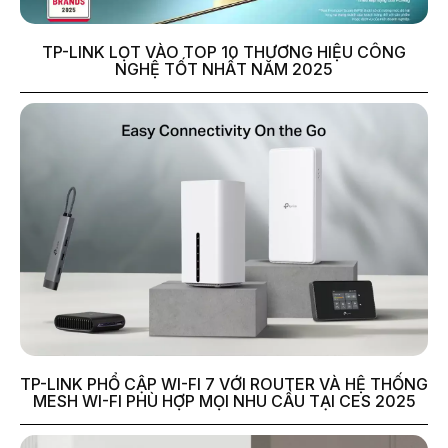
TP-LINK LỌT VÀO TOP 10 THƯƠNG HIỆU CÔNG
NGHỆ TỐT NHẤT NĂM 2025
TP-LINK PHỔ CẬP WI-FI 7 VỚI ROUTER VÀ HỆ THỐNG
MESH WI-FI PHÙ HỢP MỌI NHU CẦU TẠI CES 2025