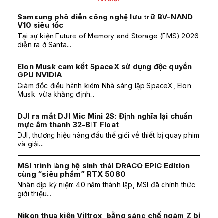
Samsung phô diễn công nghệ lưu trữ BV-NAND
V10 siêu tốc
Tại sự kiện Future of Memory and Storage (FMS) 2026
diễn ra ở Santa...
Elon Musk cam kết SpaceX sử dụng độc quyền
GPU NVIDIA
Giám đốc điều hành kiêm Nhà sáng lập SpaceX, Elon
Musk, vừa khẳng định...
DJI ra mắt DJI Mic Mini 2S: Định nghĩa lại chuẩn
mực âm thanh 32-BIT Float
DJI, thương hiệu hàng đầu thế giới về thiết bị quay phim
và giải...
MSI trình làng hệ sinh thái DRACO EPIC Edition
cùng “siêu phẩm” RTX 5080
Nhân dịp kỷ niệm 40 năm thành lập, MSI đã chính thức
giới thiệu...
Nikon thua kiện Viltrox, bằng sáng chế ngàm Z bị