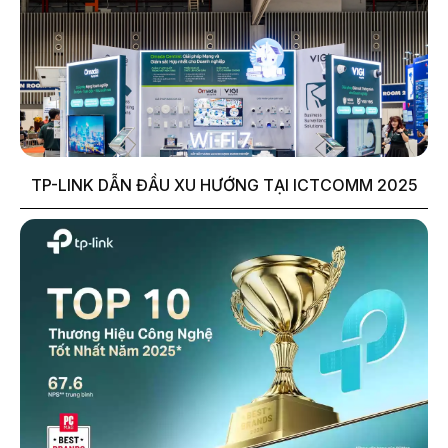
TP-LINK DẪN ĐẦU XU HƯỚNG TẠI ICTCOMM 2025