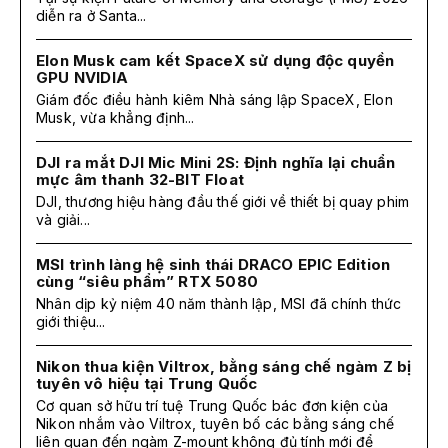
diễn ra ở Santa...
Elon Musk cam kết SpaceX sử dụng độc quyền
GPU NVIDIA
Giám đốc điều hành kiêm Nhà sáng lập SpaceX, Elon
Musk, vừa khẳng định...
DJI ra mắt DJI Mic Mini 2S: Định nghĩa lại chuẩn
mực âm thanh 32-BIT Float
DJI, thương hiệu hàng đầu thế giới về thiết bị quay phim
và giải...
MSI trình làng hệ sinh thái DRACO EPIC Edition
cùng “siêu phẩm” RTX 5080
Nhân dịp kỷ niệm 40 năm thành lập, MSI đã chính thức
giới thiệu...
Nikon thua kiện Viltrox, bằng sáng chế ngàm Z bị
tuyên vô hiệu tại Trung Quốc
Cơ quan sở hữu trí tuệ Trung Quốc bác đơn kiện của
Nikon nhắm vào Viltrox, tuyên bố các bằng sáng chế
liên quan đến ngàm Z-mount không đủ tính mới để