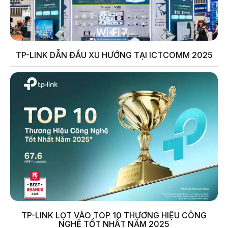
TP-LINK DẪN ĐẦU XU HƯỚNG TẠI ICTCOMM 2025
TP-LINK LỌT VÀO TOP 10 THƯƠNG HIỆU CÔNG
NGHỆ TỐT NHẤT NĂM 2025