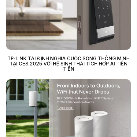
TP-LINK TÁI ĐỊNH NGHĨA CUỘC SỐNG THÔNG MINH
TẠI CES 2025 VỚI HỆ SINH THÁI TÍCH HỢP AI TIÊN
TIẾN