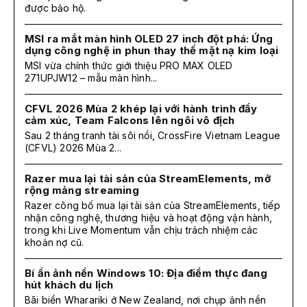
được bảo hộ.
MSI ra mắt màn hình OLED 27 inch đột phá: Ứng
dụng công nghệ in phun thay thế mặt nạ kim loại
MSI vừa chính thức giới thiệu PRO MAX OLED
271UPJW12 – mẫu màn hình...
CFVL 2026 Mùa 2 khép lại với hành trình đầy
cảm xúc, Team Falcons lên ngôi vô địch
Sau 2 tháng tranh tài sôi nổi, CrossFire Vietnam League
(CFVL) 2026 Mùa 2...
Razer mua lại tài sản của StreamElements, mở
rộng mảng streaming
Razer công bố mua lại tài sản của StreamElements, tiếp
nhận công nghệ, thương hiệu và hoạt động vận hành,
trong khi Live Momentum vẫn chịu trách nhiệm các
khoản nợ cũ.
Bí ẩn ảnh nền Windows 10: Địa điểm thực đang
hút khách du lịch
Bãi biển Wharariki ở New Zealand, nơi chụp ảnh nền