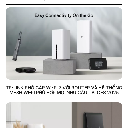
TP-LINK PHỔ CẬP WI-FI 7 VỚI ROUTER VÀ HỆ THỐNG
MESH WI-FI PHÙ HỢP MỌI NHU CẦU TẠI CES 2025