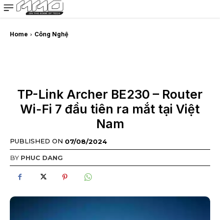
MMOSITE - Thông tin công nghệ
Bài viết nổi bật
Home
Công Nghệ
TP-Link Archer BE230 – Router
Wi-Fi 7 đầu tiên ra mắt tại Việt
Nam
PUBLISHED ON
07/08/2024
BY
PHUC DANG