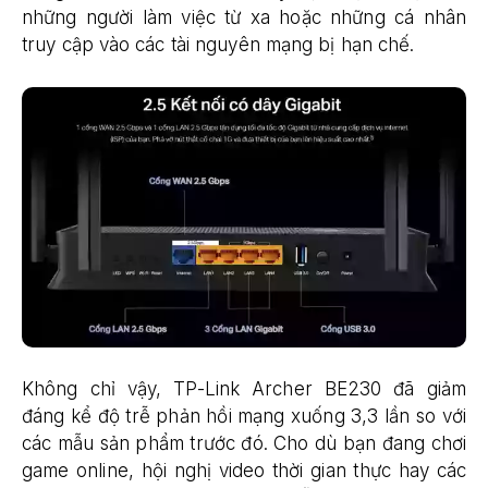
những người làm việc từ xa hoặc những cá nhân
truy cập vào các tài nguyên mạng bị hạn chế.
Không chỉ vậy, TP-Link Archer BE230 đã giảm
đáng kể độ trễ phản hồi mạng xuống 3,3 lần so với
các mẫu sản phẩm trước đó. Cho dù bạn đang chơi
game online, hội nghị video thời gian thực hay các