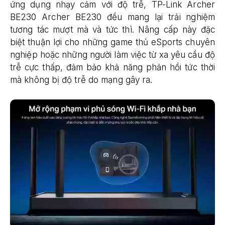
ứng dụng nhạy cảm với độ trễ, TP-Link Archer
BE230 Archer BE230 đều mang lại trải nghiệm
tương tác mượt mà và tức thì. Nâng cấp này đặc
biệt thuận lợi cho những game thủ eSports chuyên
nghiệp hoặc những người làm việc từ xa yêu cầu độ
trễ cực thấp, đảm bảo khả năng phản hồi tức thời
mà không bị độ trễ do mạng gây ra.