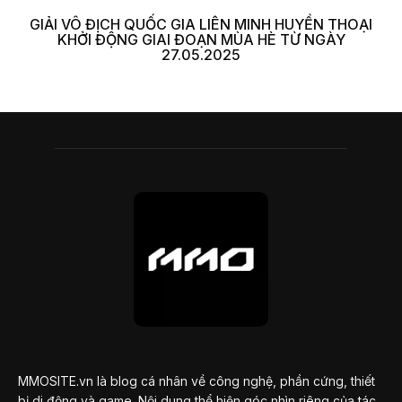
GIẢI VÔ ĐỊCH QUỐC GIA LIÊN MINH HUYỀN THOẠI
KHỞI ĐỘNG GIAI ĐOẠN MÙA HÈ TỪ NGÀY
27.05.2025
MMOSITE.vn là blog cá nhân về công nghệ, phần cứng, thiết
bị di động và game. Nội dung thể hiện góc nhìn riêng của tác