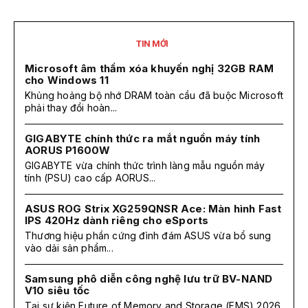
TIN MỚI
Microsoft âm thầm xóa khuyến nghị 32GB RAM
cho Windows 11
Khủng hoảng bộ nhớ DRAM toàn cầu đã buộc Microsoft
phải thay đổi hoàn...
GIGABYTE chính thức ra mắt nguồn máy tính
AORUS P1600W
GIGABYTE vừa chính thức trình làng mẫu nguồn máy
tính (PSU) cao cấp AORUS...
ASUS ROG Strix XG259QNSR Ace: Màn hình Fast
IPS 420Hz dành riêng cho eSports
Thương hiệu phần cứng đình đám ASUS vừa bổ sung
vào dải sản phẩm...
Samsung phô diễn công nghệ lưu trữ BV-NAND
V10 siêu tốc
Tại sự kiện Future of Memory and Storage (FMS) 2026