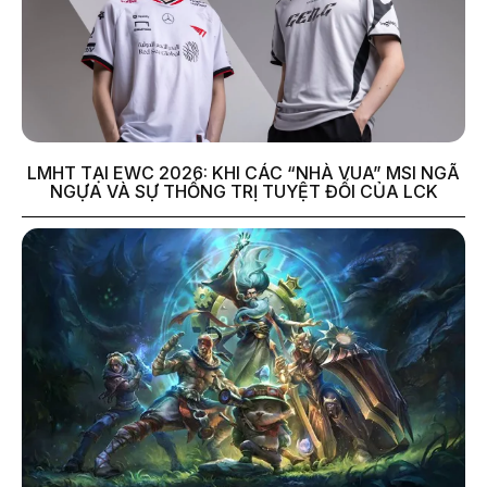
LMHT TẠI EWC 2026: KHI CÁC “NHÀ VUA” MSI NGÃ
NGỰA VÀ SỰ THỐNG TRỊ TUYỆT ĐỐI CỦA LCK