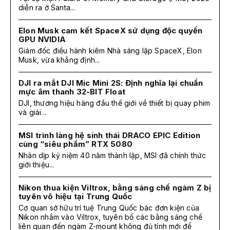
diễn ra ở Santa...
Elon Musk cam kết SpaceX sử dụng độc quyền
GPU NVIDIA
Giám đốc điều hành kiêm Nhà sáng lập SpaceX, Elon
Musk, vừa khẳng định...
DJI ra mắt DJI Mic Mini 2S: Định nghĩa lại chuẩn
mực âm thanh 32-BIT Float
DJI, thương hiệu hàng đầu thế giới về thiết bị quay phim
và giải...
MSI trình làng hệ sinh thái DRACO EPIC Edition
cùng “siêu phẩm” RTX 5080
Nhân dịp kỷ niệm 40 năm thành lập, MSI đã chính thức
giới thiệu...
Nikon thua kiện Viltrox, bằng sáng chế ngàm Z bị
tuyên vô hiệu tại Trung Quốc
Cơ quan sở hữu trí tuệ Trung Quốc bác đơn kiện của
Nikon nhắm vào Viltrox, tuyên bố các bằng sáng chế
liên quan đến ngàm Z-mount không đủ tính mới để