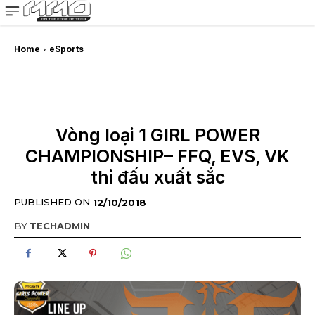
MMOSITE - Thông tin công nghệ
Bài viết nổi bật
Home
eSports
Vòng loại 1 GIRL POWER
CHAMPIONSHIP– FFQ, EVS, VK
thi đấu xuất sắc
PUBLISHED ON
12/10/2018
BY
TECHADMIN