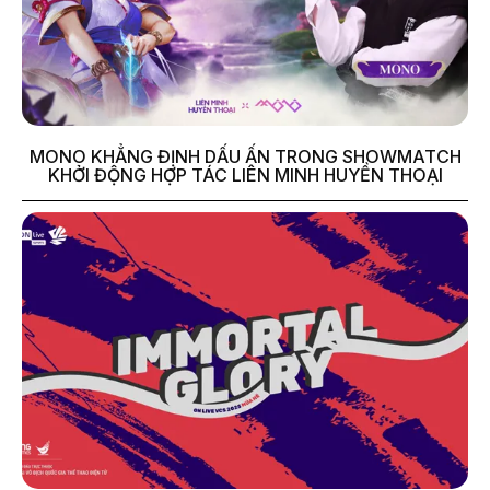
MONO KHẲNG ĐỊNH DẤU ẤN TRONG SHOWMATCH
KHỞI ĐỘNG HỢP TÁC LIÊN MINH HUYỀN THOẠI